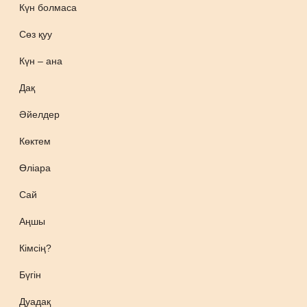
Күн болмаса
Сөз қуу
Күн – ана
Дақ
Әйелдер
Көктем
Өліара
Сай
Аңшы
Кімсің?
Бүгін
Дуадақ