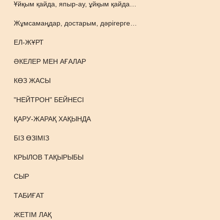
Ұйқым қайда, япыр-ау, ұйқым қайда…
Жұмсамаңдар, достарым, дәрігерге…
ЕЛ-ЖҰРТ
ӘКЕЛЕР МЕН АҒАЛАР
КӨЗ ЖАСЫ
"НЕЙТРОН" БЕЙНЕСІ
ҚАРУ-ЖАРАҚ ХАҚЫНДА
БІЗ ӨЗІМІЗ
КРЫЛОВ ТАҚЫРЫБЫ
СЫР
ТАБИҒАТ
ЖЕТІМ ЛАҚ