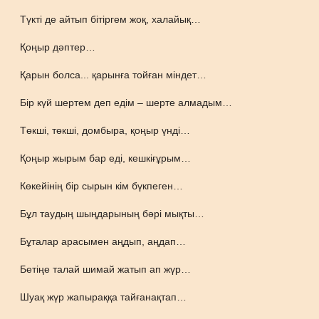
Түкті де айтып бітіргем жоқ, халайық…
Қоңыр дәптер…
Қарын болса... қарынға тойған міндет…
Бір күй шертем деп едім – шерте алмадым…
Төкші, төкші, домбыра, қоңыр үнді…
Қоңыр жырым бар еді, кешкіғұрым…
Көкейінің бір сырын кім бүкпеген…
Бұл таудың шыңдарының бәрі мықты…
Бұталар арасымен аңдып, аңдап…
Бетіңе талай шимай жатып ап жүр…
Шуақ жүр жапыраққа тайғанақтап…