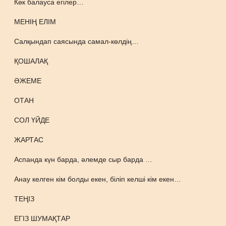
Көк балауса егілер…
МЕНІҢ ЕЛІМ
Салқындап саясында самал-көлдің…
ҚОШАЛАҚ
ӘЖЕМЕ
ОТАН
СОЛ ҮЙДЕ
ЖАРТАС
Аспанда күн барда, әлемде сыр барда …
Анау келген кім болды екен, біліп келші кім екен…
ТЕҢІЗ
ЕГІЗ ШУМАҚТАР