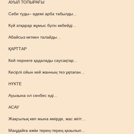
АУЫЛ ТОПЫРАҒЫ
Сәби туды– әдемі арба табылды…
Күй атқарар жұмыс бүгін көбейді…
Абайсыз кеткен талайды…
ҚАРТТАР
Кей пернеге қадалады саусақтар...
Кесірлі ойын кей жанның тез ұқпаған…
НҮКТЕ
Ауызына ол сенбес еді…
АСАУ
Жақсылық көп мына өмірде, жас жігіт…
Маңдайға әжім терең-терең қазылып…