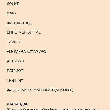
ДОЙЫР
ЭФИР
ШАҒЫМ-ЭТЮД
ЕГІНШІМЕН ӘҢГІМЕ
ТАМШЫ
АҚЫЛДЫҒА АЙТАР СӨЗ
АЛТЫ ҚАЗ
ПАТРИОТ
ТРИПТИХ
ЖАРТЫЛАЙ АҚ, ЖАРТЫЛАЙ ҚАРА ӨЛЕҢ
ДАСТАНДАР
Жапырақ боп та желбіредім жап-жасыл, өз тамырым -