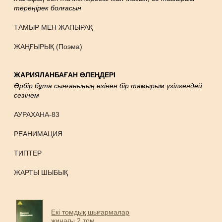
тереңірек болғасын
ТАМЫР МЕН ЖАПЫРАҚ
ЖАҢҒЫРЫҚ (Поэма)
ЖАРИЯЛАНБАҒАН ӨЛЕҢДЕРІ
Әрбір бұта сынғанының өзінен бір тамырым үзілгендей
сезінем
АУРАХАНА-83
РЕАНИМАЦИЯ
ТИПТЕР
ЖАРТЫ ШЫБЫҚ
Екі томдық шығармалар
жинағы 2 том