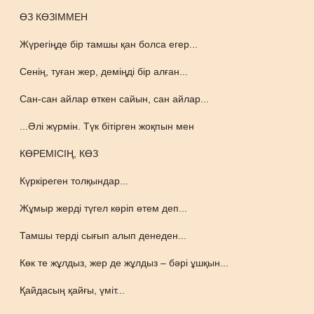
ӨЗ КӨЗІММЕН
Жүрегіңде бір тамшы қан болса егер...
Сенің, туған жер, деміңді бір алған...
Сан-сан айлар өткен сайын, сан айлар...
...Әлі жүрмін. Түк бітірген жоқпын мен
КӨРЕМІСІҢ, КӨЗ
Күркіреген толқындар...
Жұмыр жерді түгел көріп өтем деп...
Тамшы терді сығып алып денеден...
Көк те жұлдыз, жер де жұлдыз – бәрі ұшқын...
Қайдасың қайғы, үміт...