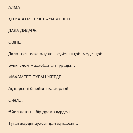
АЛМА
ҚОЖА АХМЕТ ЯССАУИ МЕШІТІ
ДАЛА ДИДАРЫ
ӨЗІҢЕ
Дала төсін еске алу да – сүйеніш қой, медет қой...
Бүкіл әлем махаббаттан тұрады…
МАХАМБЕТ ТУҒАН ЖЕРДЕ
Ақ нәрсені білейікші қастерлей …
Әйел…
Әйел деген – бір драма күрделі…
Туған жердің ауасындай жұпарын…