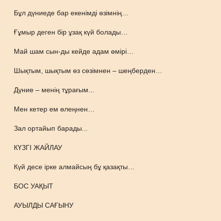
Бұл дүниеде бар екенімді өзімнің…
Ғұмыр деген бір ұзақ күй болады…
Май шам сын-ды кейде адам өмірі…
Шықтым, шықтым өз сөзімнен – шеңберден…
Дүние – менің тұрағым...
Мен кетер ем өлеңнен…
Зал ортайып барады...
КҮЗГІ ЖАЙЛАУ
Күй десе ірке алмайсың бұ қазақты…
БОС УАҚЫТ
АУЫЛДЫ САҒЫНУ