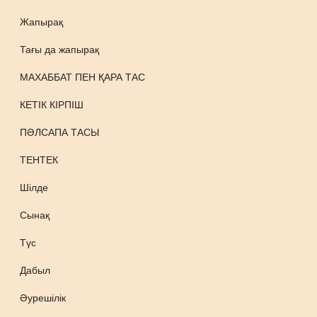
Жапырақ
Тағы да жапырақ
МАХАББАТ ПЕН ҚАРА ТАС
КЕТІК КІРПІШ
ПӘЛСАПА ТАСЫ
ТЕНТЕК
Шілде
Сынақ
Түс
Дабыл
Әурешілік