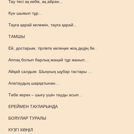
Тау төсі ақ көбік, ақ айран...
Күн шыжып тұр...
Тауға қарай келемін, тауға қарай...
ТАМШЫ
Ей, достарым, тірлікте көлеңке жоқ дедің бе..
Аппақ болып барлық маңай тұр жанып…
Айқай салдым. Шыңның шұбар тастары …
Алатаудың шарқатынан…
Төбе керек – шығу үшін тауды асып…
ЕРЕЙМЕН ТАУЛАРЫНДА
БОЯУЛАР ТУРАЛЫ
КҮЗГІ КӨҢІЛ