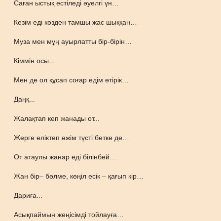
Саған ыстық естіледі әуелгі үн…
Кезім еді көзден тамшы жас шыққан…
Муза мен мұң ауырлатты бір-бірін…
Кіммін осы...
Мен де ол құсап соғар едім өтірік…
Даңқ...
Жалақтап кеп жанады от...
Жерге еліктеп әжім түсті бетке де…
От атаулы жанар еді білінбей…
Жан бір– бөлме, көңіл есік – қағып кір…
Дариға...
Асықпаймын жеңісімді тойлауға…