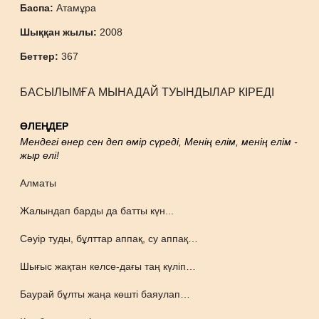
Баспа:
Атамұра
Шыққан жылы:
2008
Беттер:
367
БАСЫЛЫМҒА МЫНАДАЙ ТУЫНДЫЛАР КІРЕДІ
ӨЛЕҢДЕР
Мендегі өнер сен деп өмір сүреді, Менің елім, менің елім -
жыр елі!
Алматы
Жалындап барды да батты күн...
Сәуір туды, бұлттар аппақ, су аппақ…
Шығыс жақтан келсе-дағы таң күліп…
Баурай бұлты жаңа көшті баяулап…