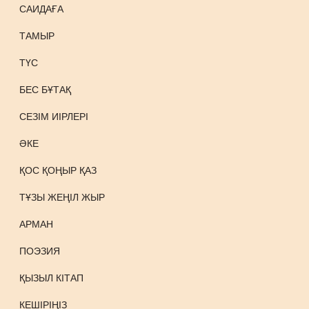
САИДАҒА
ТАМЫР
ТҮС
БЕС БҰТАҚ
СЕЗІМ ИІРЛЕРІ
ӘКЕ
ҚОС ҚОҢЫР ҚАЗ
ТҰЗЫ ЖЕҢІЛ ЖЫР
АРМАН
ПОЭЗИЯ
ҚЫЗЫЛ КІТАП
КЕШІРІҢІЗ