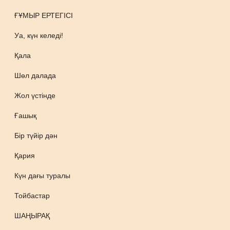
ҒҰМЫР ЕРТЕГІСІ
Уа, күн келеді!
Қала
Шөл далада
Жол үстінде
Ғашық
Бір түйір дән
Қария
Күн дағы туралы
Тойбастар
ШАҢЫРАҚ