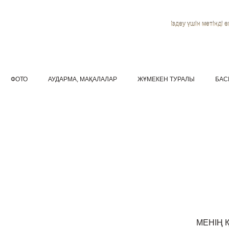
Іздеу үшін мәтінді ен
ФОТО
АУДАРМА, МАҚАЛАЛАР
ЖҰМЕКЕН ТУРАЛЫ
БАС
МЕНІҢ 