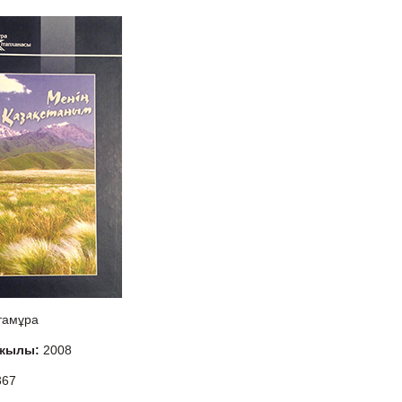
тамұра
 жылы:
2008
367