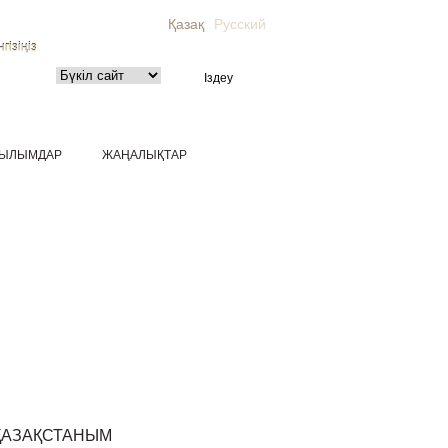
Қазақ
Русский
гізіңіз
ЫЛЫМДАР
ЖАҢАЛЫҚТАР
ҚАЗАҚСТАНЫМ