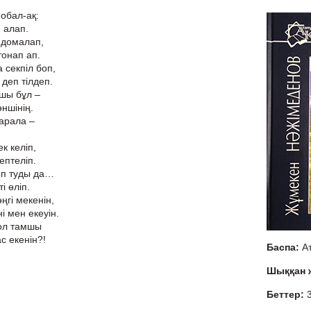
обал-ақ:
, алап.
 домалап,
тонап ап.
 секпіл боп,
л деп тілдеп.
мшы бұл –
ншінің.
қарала –
к келіп,
ептеліп.
ып туды да…
і өліп.
ңгі мекенін,
і мен екеуін.
сол тамшы
с екенін?!
Баспа:
А
Шыққан
Беттер: