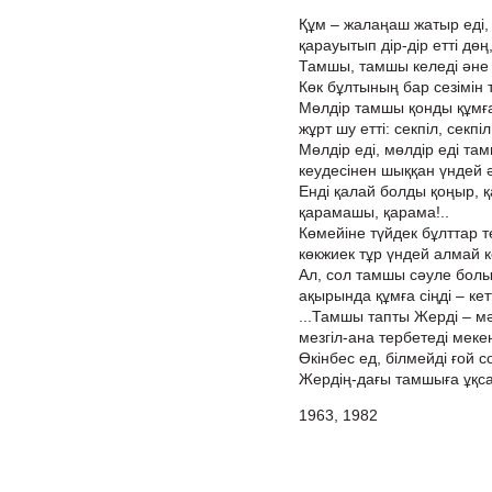
Құм – жалаңаш жатыр еді, 
қарауытып дір-дір етті дөң
Тамшы, тамшы келеді әне
Көк бұлтының бар сезімін 
Мөлдір тамшы қонды құмға
жұрт шу етті: секпіл, секпі
Мөлдір еді, мөлдір еді та
кеудесінен шыққан үндей ә
Енді қалай болды қоңыр, 
қарамашы, қарама!..
Көмейіне түйдек бұлттар те
көкжиек тұр үндей алмай к
Ал, сол тамшы сәуле бол
ақырында құмға сіңді – кетт
...Тамшы тапты Жерді – мә
мезгіл-ана тербетеді мекен
Өкінбес ед, білмейді ғой 
Жердің-дағы тамшыға ұқса
1963, 1982