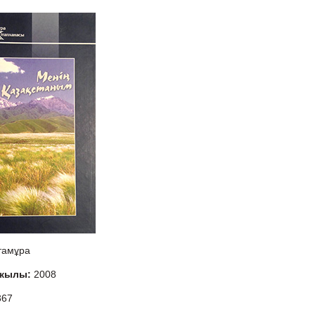
тамұра
 жылы:
2008
367