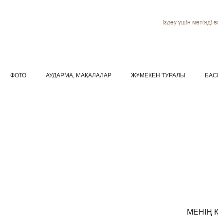
Іздеу үшін мәтінді ен
ФОТО
АУДАРМА, МАҚАЛАЛАР
ЖҰМЕКЕН ТУРАЛЫ
БАС
МЕНІҢ 