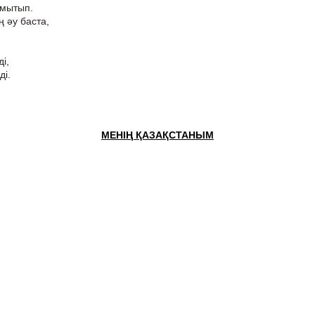
ұмытып.
 әу баста,
,
і,
ді.
МЕНІҢ ҚАЗАҚСТАНЫМ