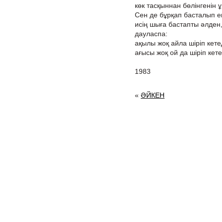
көк тасқыннан бөлінгенін 
Сен де бұрқап басталып ең
исің шыға бастапты әлден
дауласпа:
ақылы жоқ айла шіріп кетед
ағысы жоқ ой да шіріп кете
1983
«
ӘЙКЕН