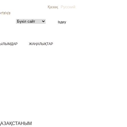
Қазақ
Русский
гізіңіз
ЫЛЫМДАР
ЖАҢАЛЫҚТАР
ҚАЗАҚСТАНЫМ