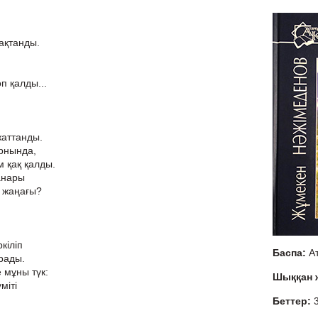
ақтанды.
оп қалды...
жаттанды.
орнында,
 қақ қалды.
жанары
а жаңағы?
кіліп
Баспа:
А
арады.
 мұны түк:
Шыққан
міті
Беттер: