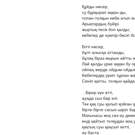
Құйды нөсер,
су бұрқырап аққан-ды,
топан-толқын көбік атып м
Арықтардың бүйірі
жыртық-тесік боп қалды;
көбіктер де күмпір-бөсіп б
Бітті нөсер,
бұлт алысқа аттанды,
бұлақ біраз жырын айтты 
Лай қалды үрке аққан бу 
ойпаң жерде ойдым-ойдым
Көбіктердің үркіп тұрған 
Сөніп қапты, толқын қайд
...Бірер күн өтті,
ауада сыз бар әлі.
Тек қақ суы қалып қойған ір
бірте-бірте сасып-шіріп б
Мағынасы жоқ сөз-ау деме
енді қайтып толқудан жоқ ү
қақтың суы қаңсып кетті,
әу баста