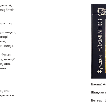
ды өтті,
аң бетті:
ыратпақ.
ұр сүлдері,
лгері.
лгі,
яп қалды.
н бұзып
зу, қызық?!
лді ана,
ғана...
Баспа:
А
өңгелеп,
Шыққан
ды әлі –
Беттер: