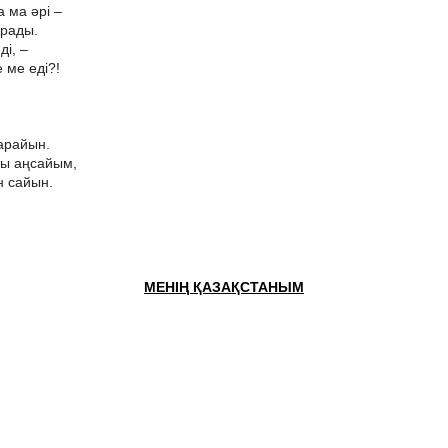
а ма әрі –
арады.
ді, –
 ме еді?!
арайын.
ты аңсайым,
н сайын.
МЕНІҢ ҚАЗАҚСТАНЫМ