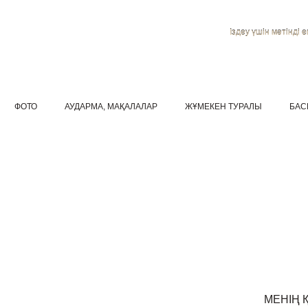
Іздеу үшін мәтінді ен
ФОТО
АУДАРМА, МАҚАЛАЛАР
ЖҰМЕКЕН ТУРАЛЫ
БАС
МЕНІҢ 