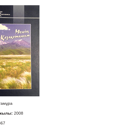
тамұра
 жылы:
2008
367