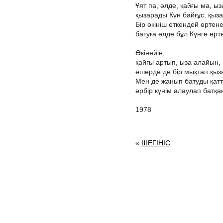
Ұят па, әлде, қайғы ма, ыз
қызарады Күн байғұс, қыз
Бір өкініш еткендей өртене
батуға әлде бұл Күнге ерте
Өкінейін,
қайғы артып, ыза алайын,
өшерде де бір мықтап қыз
Мен де жанып батуды қат
әрбір күнім алаулап батқа
1978
«
ШЕГІНІС