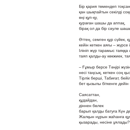
Бір қария төмендеп тоқсан
қан шықпайтын секілді соқс
өңі құп-қу,
қураған шашы да аппақ,
бірақ ол да бір сәуле шаш
Әттең, семген құр сүйек, қ
кейін кеткен аяғы – жүрсе і
Ілініп жүр тарамыс таяққа ә
таяп қалды-ау көкжиек, та
– Ғұмыр берсе Тәңірі жүзі
несі таңсық, кеткен соң қы
Тірлік берші, Табиғат, бейі
бет қызылы біткенге дейін 
Саясаттан,
құдайдан,
діннен бөлек
барып қалды батуға Күн д
Жалқын нұрын жаһанға құя
қызарады, несіне ұялады?