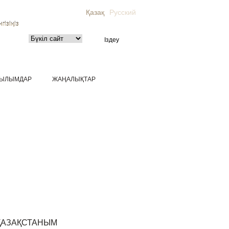
Қазақ
Русский
гізіңіз
ЫЛЫМДАР
ЖАҢАЛЫҚТАР
ҚАЗАҚСТАНЫМ