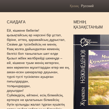
Қазақ
Русский
САИДАҒА
МЕНІҢ
ҚАЗАҚСТАНЫМ
Ей, кішкене бөбегім!
қызықтайсың әр нәрсені бір ұстап,
біріне, әттең, қарамайсың дұрыстап,
Сөзіме де түсінбейсің не менің.
Ұзақ жолға дайындалған кеменің
белгісі боп танылатын шет елде
Қызыл жібек желбірейді шекеңде –
ей, кішкене туым менің көтерген,
мен көрмеген мұхиттардан өтер ме ең,
аман-есен шекаралар дауынан,
түрлі-түсті түсінікпен ауырған
пиғылдардан,
толқындардан,
дауылдан!
Сүйкімдісің, өйткені, есің білмейсің,
ертеңге не қалатынын білмейсің:
бүгін қолыңды жалап тұрған күшіктің