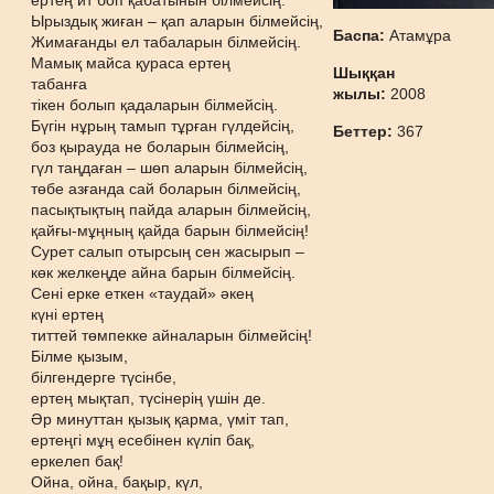
ертең ит боп қабатынын білмейсің.
Ырыздық жиған – қап аларын білмейсің,
Баспа:
Атамұра
Жимағанды ел табаларын білмейсің.
Мамық майса қураса ертең
Шыққан
табанға
жылы:
2008
тікен болып қадаларын білмейсің.
Бүгін нұрың тамып тұрған гүлдейсің,
Беттер:
367
боз қырауда не боларын білмейсің,
гүл таңдаған – шөп аларын білмейсің,
төбе азғанда сай боларын білмейсің,
пасықтықтың пайда аларын білмейсің,
қайғы-мұңның қайда барын білмейсің!
Сурет салып отырсың сен жасырып –
көк желкеңде айна барын білмейсің.
Сені ерке еткен «таудай» әкең
күні ертең
титтей төмпекке айналарын білмейсің!
Білме қызым,
білгендерге түсінбе,
ертең мықтап, түсінерің үшін де.
Әр минуттан қызық қарма, үміт тап,
ертеңгі мұң есебінен күліп бақ,
еркелеп бақ!
Ойна, ойна, бақыр, күл,