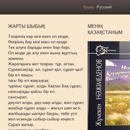
Қазақ
Русский
ЖАРТЫ ШЫБЫҚ
МЕНІҢ
ҚАЗАҚСТАНЫМ
Тәңірінің нар кезі екен ол кезде,
Әмірінің бар кезі екен ол кезде.
Тек алуға барады екен бәр-бәрі,
Ол кезде де алу екен мына жұрттың
арманы.
Жаратқанға жет тезірек, тұр, аттан,
Сұрамсақтар, ал, сұрап қал, сұрап қал!
Бір ел жақсы,
тағы бір ел жақсырақ:
тұрмыс сұрап, алды Хақтан Бақ сұрап,
сансырады қайсы бір ел,
сансырап,
дәулет алды, дау-шар алды, мал сұрап,
жаңбыр сұрап алды – жасыл шөп өсті,
жалбырады шатқал бауры, төбе үсті
жел ескенде сыбыр-сыбыр кеңесті.
Сұрап жатыр,