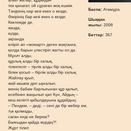
алып жатыр, құдайдан
тек қанағат, ой сұраған жоқ ешкім.
Баспа:
Атамұра
Тәңірінің нар кезі екен о кезде,
Әмірінің бар кезі екен о кезде:
Шыққан
Көктемде де,
жылы:
2008
жазда,
күзде,
Беттер:
367
ақпанда
еліріп ап «жомарт» деген мақтанға,
қолда барын үлестіріп жатты ол да.
Мұхит алды,
құрлық алды бір халық,
тілектесіп – тірлік алды бір халық,
білек қосып – бірлік алды бір халық.
Жайлау қуып,
жай көшем деп ырғалып,
менің бабам барлығынан құр қалып,
есебінен жаңылып қап Күн, Айдың –
кеш келіпті қабылдауына құдайдың:
– Пендем, – деді, – сені де бір жебер ем,
түк қалмады,
саған енді не берем?
Баяғыдан қайда жүрдің?!
Жұрт тілеп