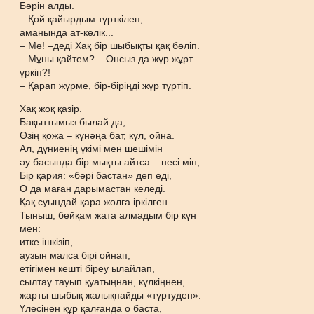
Бәрін алды.
– Қой қайырдым түрткілеп,
аманында ат-көлік...
– Мә! –деді Хақ бір шыбықты қақ бөліп.
– Мұны қайтем?... Онсыз да жүр жұрт
үркіп?!
– Қарап жүрме, бір-біріңді жүр түртіп.
Хақ жоқ қазір.
Бақыттымыз былай да,
Өзің қожа – күнәңа бат, күл, ойна.
Ал, дүниенің үкімі мен шешімін
әу басында бір мықты айтса – несі мін,
Бір қария: «бәрі бастан» деп еді,
О да маған дарымастан келеді.
Қақ суындай қара жолға іркілген
Тыныш, бейқам жата алмадым бір күн
мен:
итке ішкізіп,
аузын малса бірі ойнап,
етігімен кешті біреу ылайлап,
сылтау тауып қуатыңнан, күлкіңнен,
жарты шыбық жалықпайды «түртуден».
Үлесінен құр қалғанда о баста,