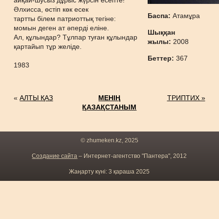
айқай-шусыз дұрыс жүрсін есепте!
Әлхисса, өстіп көк есек
Баспа:
Атамұра
тартты білем патриоттық тегіне:
момын деген ат әперді еліне.
Шыққан
Ал, құлындар? Тұлпар туған құлындар
жылы:
2008
қартайып тұр желіде.
Беттер:
367
1983
«
АЛТЫ ҚАЗ
МЕНІҢ
ТРИПТИХ »
ҚАЗАҚСТАНЫМ
© zhumeken.kz, 2025
Создание сайта
– Интернет-агентство "Пантера", 2012
Жаңарту күні: 3 қараша 2025