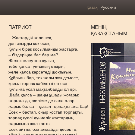
Қазақ
Русский
ПАТРИОТ
МЕНІҢ
ҚАЗАҚСТАНЫМ
– Жастардікі келешек, –
деп ақырды көк есек, –
Құлын бірақ қосылмайды жастарға.
– Өздеріңде бас бар ма?
Желөкпелеу көп құлын,
тебе қалса тұяғының өткірін,
желе қалса көрсетеді шоқтығын.
Құйрығы бар, тек жалы жоқ демесе,
қызыл торпақ қабілетті он есе.
Құлынға ұсап мақтанбайды ол әрі.
Шаба қалса – шаңы ұшады жоғары:
жорғаға да, желіске де сала алар,
жарыс болса – қызыл торпақты ала бар!
Есек – бастап, сиыр қостап торпақты,
торпақ күллі дүниелік жастардың
жарысына жол тапты:
Есек айтты: оза алмайды десек те,