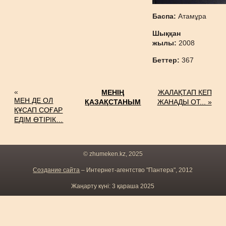
Баспа:
Атамұра
Шыққан
жылы:
2008
Беттер:
367
«
МЕНІҢ
ЖАЛАҚТАП КЕП
МЕН ДЕ ОЛ
ҚАЗАҚСТАНЫМ
ЖАНАДЫ ОТ... »
ҚҰСАП СОҒАР
ЕДІМ ӨТІРІК…
© zhumeken.kz, 2025
Создание сайта
– Интернет-агентство "Пантера", 2012
Жаңарту күні: 3 қараша 2025