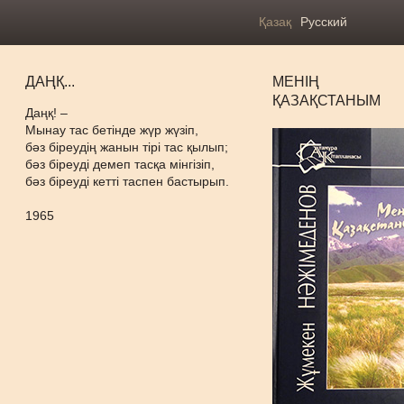
Қазақ
Русский
ДАҢҚ...
МЕНІҢ
ҚАЗАҚСТАНЫМ
Даңқ! –
Мынау тас бетінде жүр жүзіп,
бәз біреудің жанын тірі тас қылып;
бәз біреуді демеп тасқа мінгізіп,
бәз біреуді кетті таспен бастырып.
1965