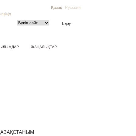
Қазақ
Русский
гізіңіз
ЫЛЫМДАР
ЖАҢАЛЫҚТАР
ҚАЗАҚСТАНЫМ