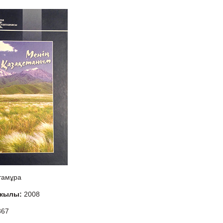
тамұра
 жылы:
2008
367