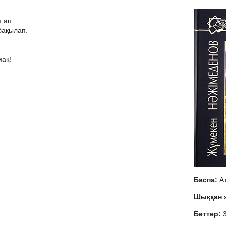
п ап
бақылап.
мақ!
Баспа:
А
Шыққан
Беттер: