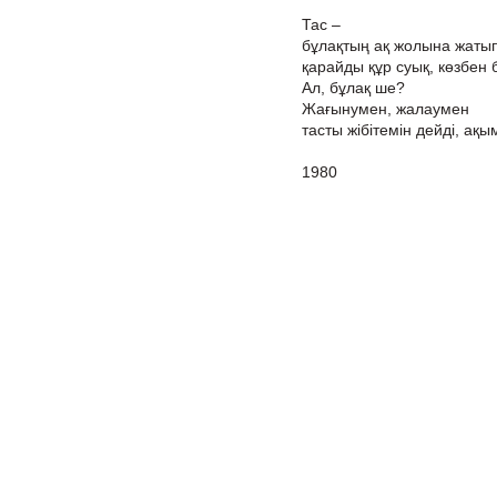
Тас –
бұлақтың ақ жолына жаты
қарайды құр суық, көзбен 
Ал, бұлақ ше?
Жағынумен, жалаумен
тасты жібітемін дейді, ақы
1980