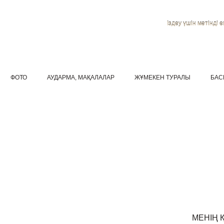
Іздеу үшін мәтінді ен
ФОТО
АУДАРМА, МАҚАЛАЛАР
ЖҰМЕКЕН ТУРАЛЫ
БАС
МЕНІҢ 