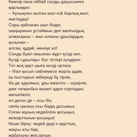
Кемпір ғана ойбай салды дауысымен
қарлыққан:
– Ұрлықпен келген мал ғой барлық мал,
әкетіңдер!
Соры қайнаған шал біздің
шаңырағын ұстаймын деп жалғыздың
алжасқаны – мал алғаны ұрылардың
қолынан –
алсаң, құдай, жөніңе ал!
Сонда бүкіл жиылған жұрт күлді кеп,
Күлді «ұрылар» бос тістері күлдіреп.
Тісі жоқ қарт шыға келді ортаға:
– Әзіл қосып сөйлемесе жорта адам,
іш пыстырып жібереді бұ тірлік,
біз де адалмыз, ұры емеспіз – шүкірлік,
дәм татқанбыз кешегі адал сорпадан;
көпшілікпіз,
ел деген де – осы біз,
сенің шалың осы біздің досымыз.
Соған мұның кедейлігін қосыңыз,
жомарттығын қосыңыз!
Кеше біреу: кедей деді о қарттың,
жақсы аты бар,
жабатыны жоқ артын.