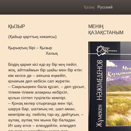
Қазақ
Русский
ҚЫЗЫР
МЕНІҢ
ҚАЗАҚСТАНЫМ
(Қайыр қарттың хикаясы)
Қырықтың бірі – Қызыр
Халық
Біздің қария кісі еді-ау бір кең пейіл,
жоқ, айтпаймын бір шайы мен бір етін:
кім келсе де – аяғына еңкейіп,
қонағым деп кебісін сап жүретін.
– Сақалыңмен бала құсап, – деп ұрсып,
тілкем-тілкем алақаны кебірсіп,
қолын сілтеп түңілетін кемпірі.
– Қонақ келер отырғанда мен тірі,
шаруа бар, шатағың не, шал аман,
кемпірім-ау, пейілің тар-ау, дейтұғын, –
аулақ, аулақ тек мына бір баладан.
Ит шәу етсе – елеңдейтін, елеңдеп