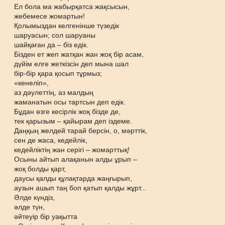
Ел бола ма жабырқатса жақсысын,
жебемесе жомартын!
Қолымыздан келгенінше түзедік
шаруасын; сол шаруаны
шайқаған да – біз едік.
Бізден ет жеп жатқан жан жоқ бір асам,
дүйім елге жеткізсін деп мына шал
бір-бір қара қосып тұрмыз;
«кенеліп»,
аз дәулеттің, аз малдың
жаманатын осы тартсын деп едік.
Бұдан өзге кесірлік жоқ бізде де,
тек қарызым – қайырам деп іздеме.
Даңқың желдей тарай берсін, о, мәрттік,
сен де жаса, кедейлік,
кедейліктің жан серігі – жомарттық!
Осыны айтып алақанын алды ұрып –
жоқ болды қарт,
даусы қалды құлақтарда жаңғырып,
аузын ашып таң боп қатып қалды жұрт...
Әлде күндіз,
әлде түн,
әйтеуір бір уақытта