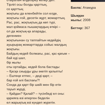
отыратын әлдебіреу келер деп.
Тірлігі осы болды қарттың,
Баспа:
Атамұра
со қарттың
жоқтығы да еленбейтін сол елде,
Шыққан
жоқтығы ғой, десетін жұрт, жомарттың.
жылы:
2008
Рас, рас, жоқтықтың да көп түрі,
мал қоймаса пышақтардың өткірі –
Беттер:
367
ол да жоқтық-қа апарады,
дегенмен
жоқтығынан су таппайтын кедейдің
ауырырақ жомарттарда сойыс малдың
жоқтығы.
Байдың кедей болмағы, рас, қас-қағым –
бай еді шал,
бір жылы
оты ортайды, кедей бола бастады:
– Қасқа сиырды ұры әкетіп қалыпты!
– Ештеңе етпес, – деді қарт, –
бар ғой әлі баспағы?!
Сонда да қарт бір шәйі мен бір етін
тауып жүрді,
– Қайдан? Қалай? – түсінбеді ел оны:
қарияға өзі әперген беделін
ел жарықтық өзі күндеп жүретін.