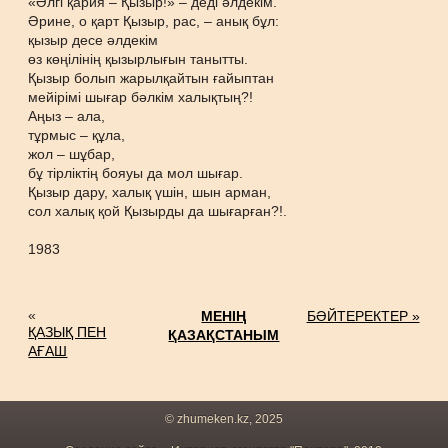
«Әлгі қария – Қызыр!» – деді әлдекім.
Әрине, о қарт Қызыр, рас, – анық бұл:
қызыр десе әлдекім
өз көңілінің қызырлығын танытты.
Қызыр болып жарылқайтын ғайыптан
мейірімі шығар бәлкім халықтың?!
Аңыз – ала,
тұрмыс – құла,
жол – шұбар,
бұ тірліктің бояуы да мол шығар.
Қызыр дару, халық үшін, шын арман,
сол халық қой Қызырды да шығарған?!.
1983
«
МЕНІҢ
БӘЙТЕРЕКТЕР »
ҚАЗЫҚ ПЕН
ҚАЗАҚСТАНЫМ
АҒАШ
© zhumeken.kz, 2025