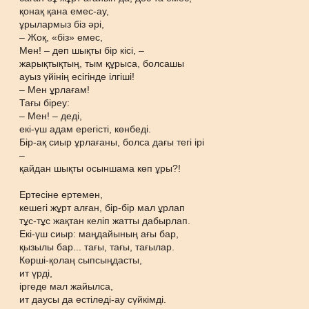
қонақ қана емес-ау,
ұрылармыз біз әрі,
– Жоқ, «біз» емес,
Мен! – деп шықты бір кісі, –
жарықтықтың, тым құрыса, болсашы
ауыз үйінің есігінде ілгіші!
– Мен ұрлағам!
Тағы біреу:
– Мен! – деді,
екі-үш адам ерегісті, көнбеді.
Бір-ақ сиыр ұрлағаны, болса дағы тегі ірі
–
қайдан шықты осыншама көп ұры?!
Ертесіне ертемен,
кешегі жұрт алған, бір-бір мал ұрлап
тұс-тұс жақтан келіп жатты дабырлап.
Екі-үш сиыр: маңдайының ағы бар,
қызылы бар... тағы, тағы, тағылар.
Көрші-қолаң сыпсыңдасты,
ит үрді,
іргеде мал жайылса,
ит даусы да естіледі-ау сүйкімді.