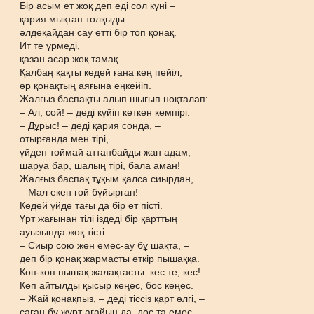
Бір асым ет жоқ деп еді сол күні –
қария мықтап толқыды:
әлдеқайдан сау етті бір топ қонақ.
Ит те үрмеді,
қазан асар жоқ тамақ.
Қалбаң қақты кедей ғана кең пейіл,
әр қонақтың аяғына еңкейіп.
Жалғыз баспақты алып шығып ноқталап:
– Ал, сой! – деді күйіп кеткен кемпірі.
– Дұрыс! – деді қария сонда, –
отырғанда мен тірі,
үйден тоймай аттанбайды жан адам,
шаруа бар, шалың тірі, бала аман!
Жалғыз баспақ тұқым қалса сиырдан,
– Мал екен ғой бұйырған! –
Кедей үйде тағы да бір ет пісті.
Ұрт жағынан тілі іздеді бір қарттың
ауызында жоқ тісті.
– Сиыр сою жөн емес-ау бұ шақта, –
деп бір қонақ жармасты өткір пышаққа.
Көп-көп пышақ жалақтасты: кес те, кес!
Көп айтылды қысыр кеңес, бос кеңес.
– Жай қонақпыз, – деді тіссіз қарт әлгі, –
саған бұ жұрт ағайын да, дос та емес,