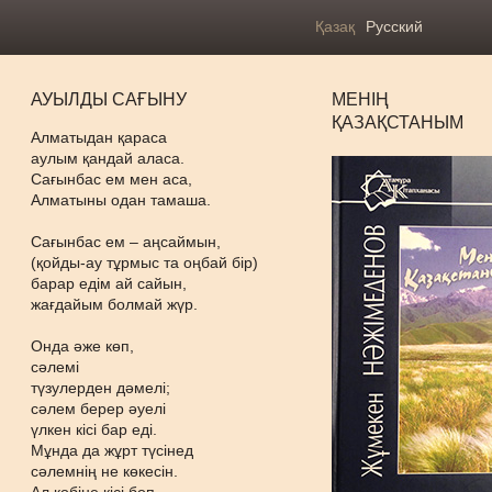
Қазақ
Русский
АУЫЛДЫ САҒЫНУ
МЕНІҢ
ҚАЗАҚСТАНЫМ
Алматыдан қараса
аулым қандай аласа.
Сағынбас ем мен аса,
Алматыны одан тамаша.
Сағынбас ем – аңсаймын,
(қойды-ау тұрмыс та оңбай бір)
барар едім ай сайын,
жағдайым болмай жүр.
Онда әже көп,
сәлемі
түзулерден дәмелі;
сәлем берер әуелі
үлкен кісі бар еді.
Мұнда да жұрт түсінед
сәлемнің не көкесін.