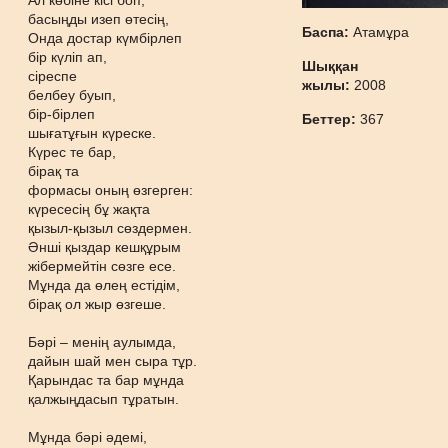
Ал көбіне кісі боп,
басыңды изеп өтесің,
Баспа:
Атамұра
Онда достар күмбірлеп
бір күліп ап,
Шыққан
сіреспе
жылы:
2008
белбеу буып,
бір-бірлеп
Беттер:
367
шығатұғын күреске.
Күрес те бар,
бірақ та
формасы оның өзгерген:
күресесің бұ жақта
қызыл-қызыл сөздермен.
Әнші қыздар кешқұрым
жібермейтін сөзге есе.
Мұнда да өлең естідім,
бірақ ол жыр өзгеше.
Бәрі – менің аулымда,
дайын шай мен сыра тұр.
Қарындас та бар мұнда
қалжыңдасып тұратын.
Мұнда бәрі әдемі,