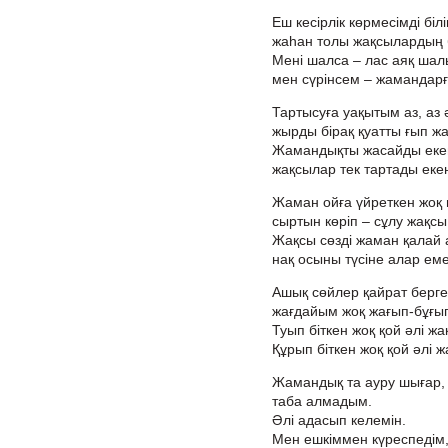
Еш кесірлік көрмесімді біл
жаһан толы жақсылардың б
Мені шалса – лас аяқ шал
мен сүрінсем – жамандарғ
Тартысуға уақытым аз, аз 
жырды бірақ қуатты ғып жа
Жамандықты жасайды еке
жақсылар тек тартады еке
Жаман ойға үйреткен жоқ 
сыртын көріп – сұлу жақсы
Жақсы сөзді жаман қалай 
нақ осыны түсіне алар еме
Ашық сөйлер қайрат берге
жағдайым жоқ жағып-бұғы
Туып біткен жоқ қой әлі ж
Құрып біткен жоқ қой әлі 
Жамандық та ауру шығар,
таба алмадым.
Әлі адасып келемін.
Мен ешкіммен күреспедім