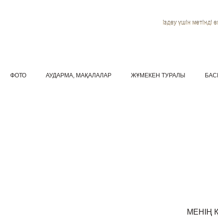
Іздеу үшін мәтінді ен
ФОТО
АУДАРМА, МАҚАЛАЛАР
ЖҰМЕКЕН ТУРАЛЫ
БАС
МЕНІҢ 