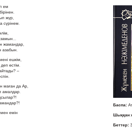
іп ем
ірінен.
ып жүр,
а сүрінем.
әлім,
замын...
н жамандар,
н азабын.
мені ешкім,
 деп өстім.
айтады? –
спін.
н маған да Ар,
п амалдар.
ақсылар?!
жамандар?!
Баспа:
А
 мен емін
Шыққан
Беттер:
,