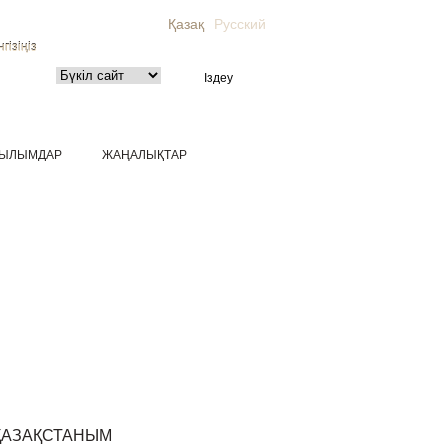
Қазақ
Русский
гізіңіз
ЫЛЫМДАР
ЖАҢАЛЫҚТАР
ҚАЗАҚСТАНЫМ