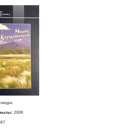
тамұра
 жылы:
2008
367