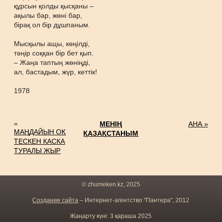
құрсын қолды қысқаны –
ақылы бар, жөні бар,
бірақ ол бір дұшпаным.
Мысқылы ащы, көңілді,
тәңір соққан бір бет қып.
– Жаңа таптың жөніңді,
ал, бастадым, жүр, кеттік!
1978
«
МЕНІҢ
АНА »
МАҢДАЙЫН ОҚ
ҚАЗАҚСТАНЫМ
ТЕСКЕН КАСКА
ТУРАЛЫ ЖЫР
© zhumeken.kz, 2025
Создание сайта
– Интернет-агентство "Пантера", 2012
Жаңарту күні: 3 қараша 2025