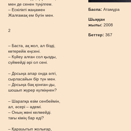
мен де сенен түңілгем.
Баспа:
Атамұра
– Ескілікті жаңамен
Жалғамақ ем бүгін мен.
Шыққан
жылы:
2008
2
Беттер:
367
– Баста, ақ жол, ал бізді,
көтерейік еңсені.
– Күйеу алған сол қызды,
сүймейді әрі ол сені.
– Досыңа апар онда әлгі,
сырласайын бір түн мен.
– Досыңа бақ қонған-ды,
шошып жүрер күлкіңнен?
– Шарапқа өзім сенбеймін,
ал, әсері – әдемі.
– Оның жөні келмейді.
тағы кімің бар еді?
– Қарауытып жолығар,