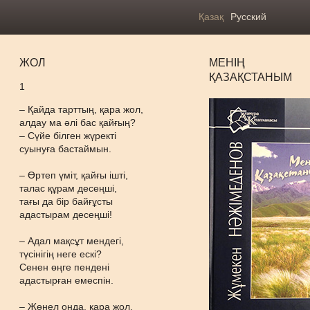
Қазақ
Русский
ЖОЛ
МЕНІҢ
ҚАЗАҚСТАНЫМ
1
– Қайда тарттың, қара жол,
алдау ма әлі бас қайғың?
– Сүйе білген жүректі
суынуға бастаймын.
– Өртеп үміт, қайғы ішті,
талас құрам десеңші,
тағы да бір байғұсты
адастырам десеңші!
– Адал мақсұт мендегі,
түсінігің неге ескі?
Сенен өңге пендені
адастырған емеспін.
– Жөнел онда, қара жол,