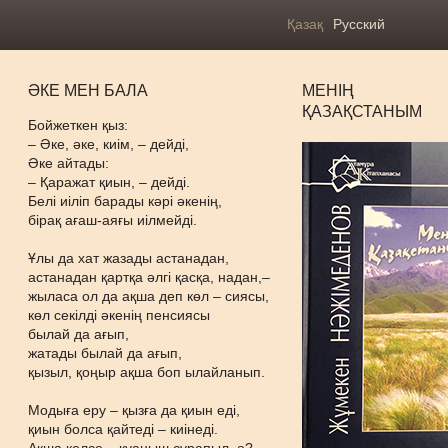
Қазақ
Русский
ӘКЕ МЕН БАЛА
МЕНІҢ
ҚАЗАҚСТАНЫМ
Бойжеткен қыз:
– Әке, әке, киім, – дейді,
Әке айтады:
– Қаражат қиын, – дейді.
Белі иіліп барады кәрі әкенің,
бірақ ағаш-аяғы иілмейді.
Ұлы да хат жазады астанадан,
астанадан қартқа әлгі қасқа, надан,–
жыласа ол да ақша деп көл – сиясы,
көл секілді әкенің пенсиясы
былай да ағып,
жатады былай да ағып,
қызыл, қоңыр ақша боп ылайланып.
Модыға еру – қызға да қиын еді,
қиын болса қайтеді – киінеді.