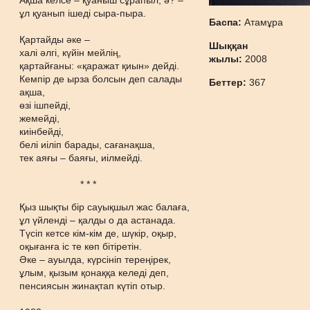
Ақша келсе – қуаныш сұрапыл, ә? –
ұл қуанып ішеді сыра-пыра.
Баспа:
Атамұра
Қартайды әке –
Шыққан
халі әлгі, күйін мейлің,
жылы:
2008
қартайғаны: «қаражат қиын» дейді.
Кемпір де ырза болсын деп салады
Беттер:
367
ақша,
өзі ішпейді,
жемейді,
киінбейді,
белі иіліп барады, сағанақша,
тек аяғы – баяғы, иілмейді.
* * *
Қыз шықты бір сауықшыл жас балаға,
ұл үйленді – қалды о да астанада.
Түсіп кетсе кім-кім де, шүкір, оқыр,
оқығанға іс те көп бітіретін.
Әке – ауылда, күрсініп тереңірек,
ұлым, қызым қонаққа келеді деп,
пенсиясын жинақтап күтіп отыр.