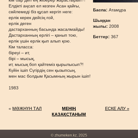
кім бар деп ең жіберер жарастырып?!
Елдікті аңсап ел кезген Асан қайғы,
Баспа:
Атамұра
сөйлемеді біз құсап кергіп неге:
ерлік керек дейсің ғой,
Шыққан
ерлік деген
жылы:
2008
дастарханның басында жасалмайды!
Дастарханның ерлігі – қанып тою,
Беттер:
367
ерлік үшін ерлік қып алып қою.
Кім таласса:
біреуі – ит,
бірі – мысық,
ит, мысық боп қайтеміз қырылысып?!
Күйін ішіп Сүгірдің сен қызыпсың,
мен мас болдым Қасымның жырын ішіп!
1983
«
МӘЖНҮН ТАЛ
МЕНІҢ
ЕСКЕ АЛУ »
ҚАЗАҚСТАНЫМ
© zhumeken.kz, 2025