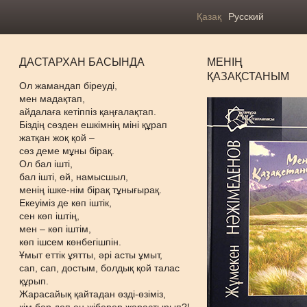
Қазақ
Русский
ДАСТАРХАН БАСЫНДА
МЕНІҢ
ҚАЗАҚСТАНЫМ
Ол жамандап біреуді,
мен мадақтап,
айдалаға кетіппіз қаңғалақтап.
Біздің сөзден ешкімнің міні құрап
жатқан жоқ қой –
сөз деме мұны бірақ.
Ол бал ішті,
бал ішті, өй, намысшыл,
менің ішке-нім бірақ тұнығырақ.
Екеуіміз де көп іштік,
сен көп іштің,
мен – көп іштім,
көп ішсем көнбегішпін.
Ұмыт еттік ұятты, әрі асты ұмыт,
сап, сап, достым, болдық қой талас
құрып.
Жарасайық қайтадан өзді-өзіміз,