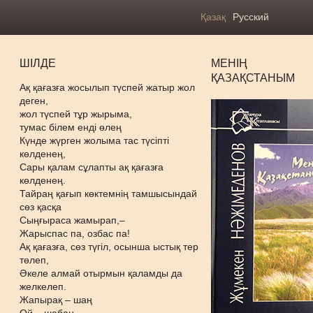
Қазақ
Русский
ШІЛДЕ
МЕНІҢ
ҚАЗАҚСТАНЫМ
Ақ қағазға жосылып түспей жатыр жол
деген,
жол түспей тұр жырыма,
тумас білем енді өлең
Күнде жүрген жолыма тас түсіпті
көлденең,
Сары қалам сұлапты ақ қағазға
көлденең.
Тайраң қағып көктемнің тамшысындай
сөз қасқа
Сыңғыраса жамырап,–
Жарыспас па, озбас па!
Ақ қағазға, сөз түгіл, осынша ыстық тер
төлеп,
Әкеле алмай отырмын қаламды да
желкелеп.
Жапырақ – шаң