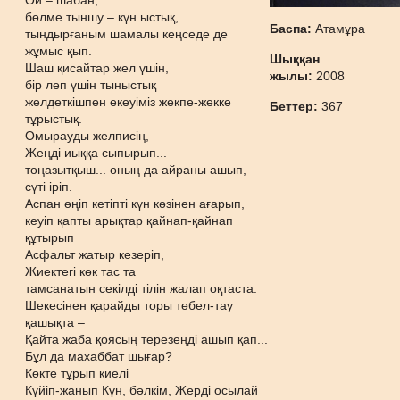
Ой – шабан,
бөлме тыншу – күн ыстық,
Баспа:
Атамұра
тындырғаным шамалы кеңседе де
жұмыс қып.
Шыққан
Шаш қисайтар жел үшін,
жылы:
2008
бір леп үшін тыныстық
желдеткішпен екеуіміз жекпе-жекке
Беттер:
367
тұрыстық.
Омырауды желписің,
Жеңді иыққа сыпырып...
тоңазытқыш... оның да айраны ашып,
сүті іріп.
Аспан өңіп кетіпті күн көзінен ағарып,
кеуіп қапты арықтар қайнап-қайнап
құтырып
Асфальт жатыр кезеріп,
Жиектегі көк тас та
тамсанатын секілді тілін жалап оқтаста.
Шекесінен қарайды торы төбел-тау
қашықта –
Қайта жаба қоясың терезеңді ашып қап...
Бұл да махаббат шығар?
Көкте тұрып киелі
Күйіп-жанып Күн, бәлкім, Жерді осылай