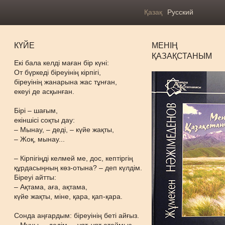
Қазақ
Русский
КҮЙЕ
МЕНІҢ
ҚАЗАҚСТАНЫМ
Екі бала келді маған бір күні:
От бүркеді біреуінің кірпігі,
біреуінің жанарына жас тұнған,
екеуі де асқынған.
Бірі – шағым,
екіншісі соқты дау:
– Мынау, – деді, – күйе жақты,
– Жоқ, мынау...
– Кірпігіңді келмей ме, дос, кептіргің
құрдасыңның көз-отына? – деп күлдім.
Біреуі айтты:
– Ақтама, аға, ақтама,
күйе жақты, міне, қара, қап-қара.
Сонда аңғардым: біреуінің беті айғыз.