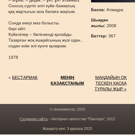
– Мұны, – дедім, – ұят, ұят атаймыз.
Сонсоң сүртіп әлгі күйе-бажақтың
Баспа:
Атамұра
қақ жартысын ана балаға жақтым.
Шыққан
Сонда екеуі мәз болысты.
жылы:
2008
бәрі әйгі:
Күйелілер – бөліскенді қалайды.
Беттер:
367
Тазарған жоқ ешқайсының жүзі одан...
содан өзім әлі күнге қызарам.
1978
«
БЕСТАРМАҚ
МЕНІҢ
МАҢДАЙЫН ОҚ
ҚАЗАҚСТАНЫМ
ТЕСКЕН КАСКА
ТУРАЛЫ ЖЫР »
© zhumeken.kz, 2025
Создание сайта
– Интернет-агентство "Пантера", 2012
Жаңарту күні: 3 қараша 2025