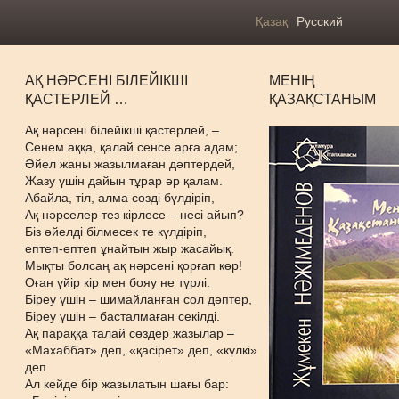
Қазақ
Русский
АҚ НӘРСЕНІ БІЛЕЙІКШІ
МЕНІҢ
ҚАСТЕРЛЕЙ …
ҚАЗАҚСТАНЫМ
Ақ нәрсені білейікші қастерлей, –
Сенем аққа, қалай сенсе арға адам;
Әйел жаны жазылмаған дәптердей,
Жазу үшін дайын тұрар әр қалам.
Абайла, тіл, алма сөзді бүлдіріп,
Ақ нәрселер тез кірлесе – несі айып?
Біз әйелді білмесек те күлдіріп,
ептеп-ептеп ұнайтын жыр жасайық.
Мықты болсаң ақ нәрсені қорғап көр!
Оған үйір кір мен бояу не түрлі.
Біреу үшін – шимайланған сол дәптер,
Біреу үшін – басталмаған секілді.
Ақ параққа талай сөздер жазылар –
«Махаббат» деп, «қасірет» деп, «күлкі»
деп.
Ал кейде бір жазылатын шағы бар: