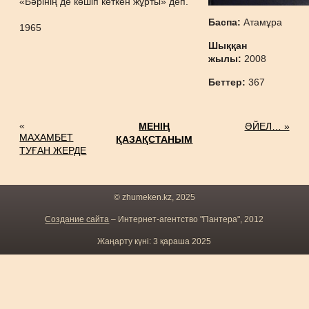
«Бәрінің де көшіп кеткен жұрты» деп.
Баспа:
Атамұра
1965
Шыққан
жылы:
2008
Беттер:
367
«
МЕНІҢ
ӘЙЕЛ… »
МАХАМБЕТ
ҚАЗАҚСТАНЫМ
ТУҒАН ЖЕРДЕ
© zhumeken.kz, 2025
Создание сайта
– Интернет-агентство "Пантера", 2012
Жаңарту күні: 3 қараша 2025