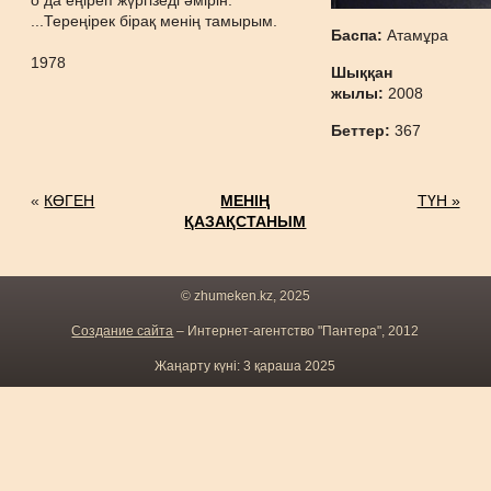
о да еңіреп жүргізеді әмірін.
...Тереңірек бірақ менің тамырым.
Баспа:
Атамұра
1978
Шыққан
жылы:
2008
Беттер:
367
«
КӨГЕН
МЕНІҢ
ТҮН »
ҚАЗАҚСТАНЫМ
© zhumeken.kz, 2025
Создание сайта
– Интернет-агентство "Пантера", 2012
Жаңарту күні: 3 қараша 2025