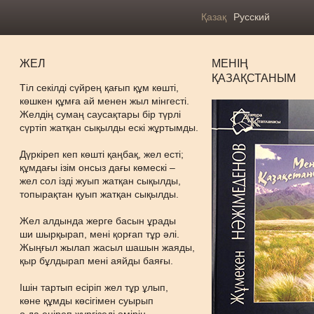
Қазақ
Русский
ЖЕЛ
МЕНІҢ
ҚАЗАҚСТАНЫМ
Тіл секілді сүйрең қағып құм көшті,
көшкен құмға ай менен жыл мінгесті.
Желдің сумаң саусақтары бір түрлі
сүртіп жатқан сықылды ескі жұртымды.
Дүркіреп кеп көшті қаңбақ, жел есті;
құмдағы ізім онсыз дағы көмескі –
жел сол ізді жуып жатқан сықылды,
топырақтан қуып жатқан сықылды.
Жел алдында жерге басын ұрады
ши шырқырап, мені қорғап тұр әлі.
Жыңғыл жылап жасыл шашын жаяды,
қыр бұлдырап мені аяйды баяғы.
Ішін тартып есіріп жел тұр ұлып,
көне құмды көсігімен суырып