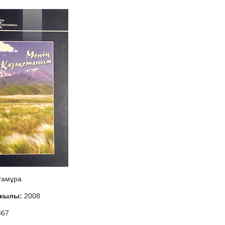
тамұра
 жылы:
2008
367