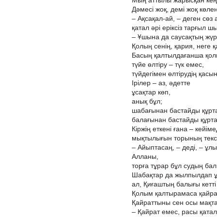
Мың аттылы жарысқан кең
Дәмесі жоқ, демі жоқ көле
– Ақсақал-ай, – деген сөз
қатал әрі еріксіз тарғыл 
– Ұшына да саусақтың жүр
Қолың сенің, қария, неге
Басың қалтылдағанша қол
түйе өлтіру – түк емес,
түйдегімен өлтірудің қасы
Ірілер – аз, әдетте
ұсақтар көп,
анық бұл;
шабағынан бастайды құрт
балағынан бастайды құрт
Кіржің еткені ғана – кейіме
мықтылығын торының текс
– Айыптасаң, – деді, – ұл
Алланы,
торға тұрар бұл судың ба
Шабақтар да жылпылдап ұ
ал, Қиғаштың балығы кетті
Қолым қалтырамаса қайрат
Қайраттыны сен осы мақт
– Қайрат емес, расы қатал