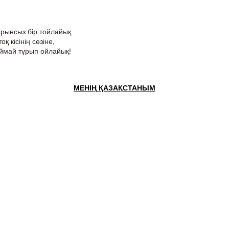
арынсыз бір тойлайық.
қ кісінің сөзіне,
ймай тұрып ойлайық!
МЕНІҢ ҚАЗАҚСТАНЫМ