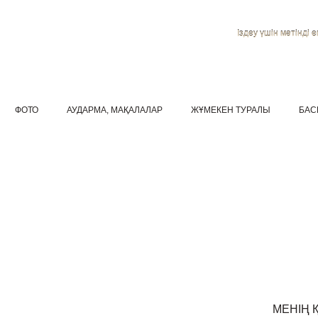
Іздеу үшін мәтінді ен
ФОТО
АУДАРМА, МАҚАЛАЛАР
ЖҰМЕКЕН ТУРАЛЫ
БАС
МЕНІҢ 