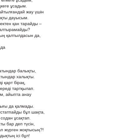
 өлкеге ұсадым,
ңкеге ұсадым.
 айтылғандай жау үшін
шықты дауысым.
ектен қан тарайды –
 қалтырамайды?
ың қалтылдасын да,
нда
атындар балықты,
атындар халықты.
ді қарт бірақ,
ереді тартқылап.
ым, айыпта анау
лығы да қалмады.
статпайды бұл шақта,
 содан ұсақтап.
ы бар деп түсін,
ап жүрген жоқпысың?!
дықтың ісі бұл!