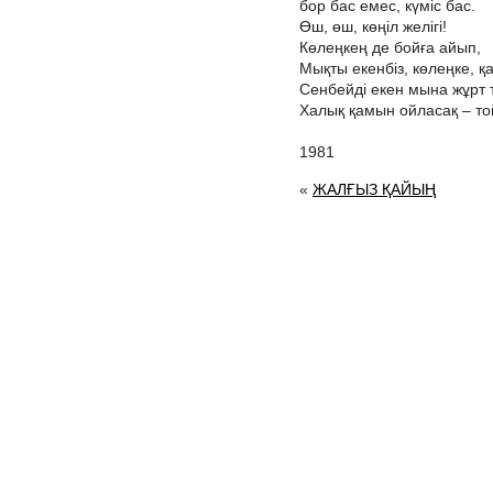
бор бас емес, күміс бас.
Өш, өш, көңіл желігі!
Көлеңкең де бойға айып,
Мықты екенбіз, көлеңке, қ
Сенбейді екен мына жұрт то
Халық қамын ойласақ – то
1981
«
ЖАЛҒЫЗ ҚАЙЫҢ