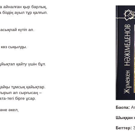
а айналған қыр барлық,
біздің ауыл тұр қалғып.
 асықпай күтіп ап.
н көз сықылды.
йықтап қайту үшін бұл.
қайқы тұмсық қайықтар.
тырып ап сырғысаң –
а-тегі бірге ұсар.
Баспа:
А
әне әкел,
Шыққан
Беттер: