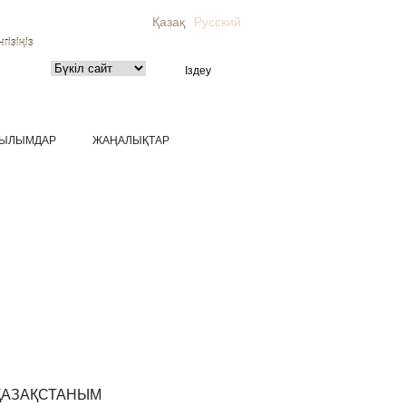
Қазақ
Русский
гізіңіз
ЫЛЫМДАР
ЖАҢАЛЫҚТАР
ҚАЗАҚСТАНЫМ