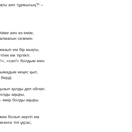
ықты аяп тұрмысың?! –
зіме аян өз емім,
салмағын сеземін.
жазып ем бір мықты,
пек ем тірлікті.
!», «сап!» болдым мен
рымадым кеңес қып,
 берді,
 қызып қалды деп ойлап.
 болды ақыры,
– өмір болды ақыры.
мек болып кергіп ем.
анға тілі ұқсас,