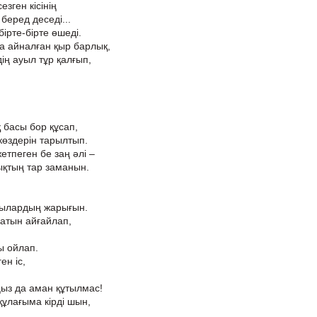
езген кісінің
беред деседі...
ірте-бірте өшеді.
а айналған қыр барлық,
ің ауыл тұр қалғып,
 басы бор құсап,
көздерін тарылтып.
етпеген бе заң әлі –
ықтың тар заманын.
лылардың жарығын.
ғатын айғайлап,
ы ойлап.
ен іс,
ңыз да аман құтылмас!
құлағыма кірді шын,