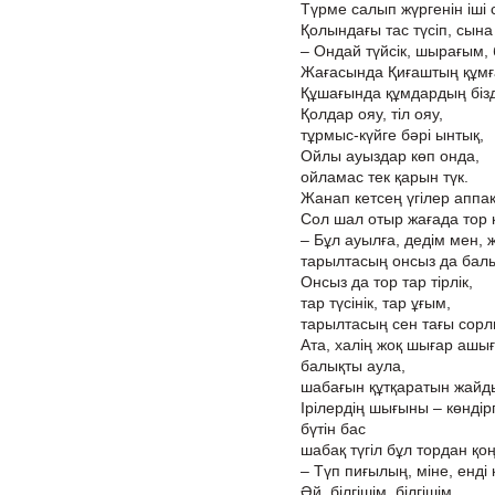
Түрме салып жүргенін іші с
Қолындағы тас түсіп, сына 
– Ондай түйсік, шырағым, б
Жағасында Қиғаштың құмғ
Құшағында құмдардың бізд
Қолдар ояу, тіл ояу,
тұрмыс-күйге бәрі ынтық,
Ойлы ауыздар көп онда,
ойламас тек қарын түк.
Жанап кетсең үгілер аппақ
Сол шал отыр жағада тор 
– Бұл ауылға, дедім мен, ж
тарылтасың онсыз да бал
Онсыз да тор тар тірлік,
тар түсінік, тар ұғым,
тарылтасың сен тағы сор
Ата, халің жоқ шығар ашы
балықты аула,
шабағын құтқаратын жайд
Ірілердің шығыны – көндірг
бүтін бас
шабақ түгіл бұл тордан қо
– Түп пиғылың, міне, енді 
Әй, білгішім, білгішім,