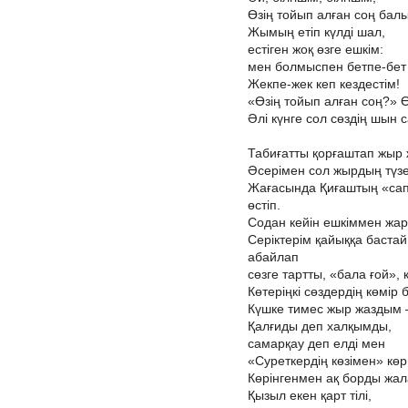
Өзің тойып алған соң бал
Жымың етіп күлді шал,
естіген жоқ өзге ешкім:
мен болмыспен бетпе-бет
Жекпе-жек кеп кездестім!
«Өзің тойып алған соң?» Ө
Әлі күнге сол сөздің шын 
Табиғатты қорғаштап жыр 
Әсерімен сол жырдың түзет
Жағасында Қиғаштың «сап
өстіп.
Содан кейін ешкіммен жа
Серіктерім қайыққа бастай
абайлап
сөзге тартты, «бала ғой»,
Көтеріңкі сөздердің көмір
Күшке тимес жыр жаздым 
Қалғиды деп халқымды,
самарқау деп елді мен
«Суреткердің көзімен» көр
Көрінгенмен ақ борды жалағ
Қызыл екен қарт тілі,