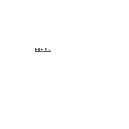
КӨҢІЛ »