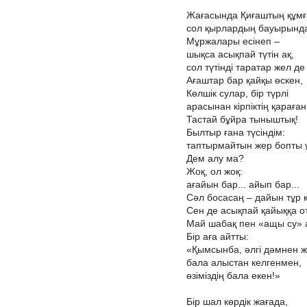
Жағасында Қиғаштың құмғ
сол қырлардың бауырында 
Мұржалары есінеп –
шықса асықпай түтін ақ,
сол түтінді таратар жел де
Ағаштар бар қайқы өскен,
Көлшік сулар, бір түрлі
арасынан кірпіктің қараға
Тастай бұйра тыныштық!
Былтыр ғана түсіндім:
таптырмайтын жер бопты ұ
Дем алу ма?
Жоқ, ол жоқ:
ағайын бар... айып бар...
Сәл босасаң – дайын тұр 
Сен де асықпай қайыққа о
Май шабақ пен «ащы су» ат
Бір аға айтты:
«Қымсынба, әлгі дәмнен ж
бала алыстан келгенмен,
өзіміздің бала екен!»
Бір шал көрдік жағада,