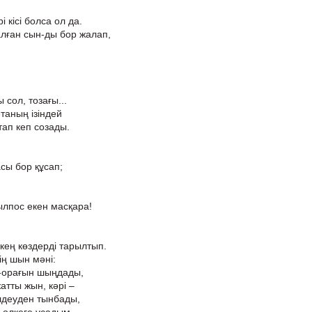
 кісі болса ол да.
 алған сын-ды бор жалап,
 сол, тозағы...
таның ізіндей
тап кеп созады.
асы бор құсап;
ылпос екен масқара!
 кең көздерді тарылтып.
ің шын мәні:
-орағын шыңдады,
атты жын, кәрі –
ілдеуден тынбады,