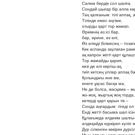
Сәлем бердік сол шалға,
Сондай шығар бір алла кәрі
Таң қалғаным: тілі аппақ,
Тілінде емес әңгіме,
отырды қарт тор жамап.
Әркімнің өз ісі бар,
бар, әрине, өз әлі,
Өз әліңді білмесең – тозағы
Көк аспанда заулаған раке
ақ капрон жіпті қарт құлаш
Тор жамайды қария,
көзі де әлі көргіш-ақ,
тиіп кетсең үгілер аппақ б
Қолындағы ине ме,
инеге ұқсас басқа ма,
Не де болса, жасқама – ж
жо-жоқ, жыртық жоқ торда,
көтерді қарт қарын тік –
Сонда аңғардым: тігеді ол
Енді жетті басыма шал ісін
Құлағымда әлдекім шалғы
әлдеқайда күркіреп күліп ж
Дүр сілкінген көкірек дүрс