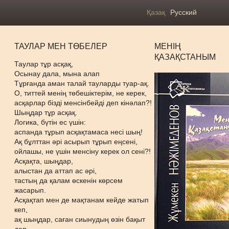
Қазақ
Русский
ТАУЛАР МЕН ТӨБЕЛЕР
МЕНІҢ
ҚАЗАҚСТАНЫМ
Таулар тұр асқақ,
Осынау дала, мына алап
Тұрғанда аман талай тауларды туар-ақ.
О, титтей менің төбешіктерім, не керек,
асқарлар бізді менсінбейді деп кінәлап?!
Шыңдар тұр асқақ.
Логика, бүтін ес үшін:
аспанда тұрып асқақтамаса несі шың!
Ақ бұлттан әрі асырып тұрып еңсені,
ойлашы, не үшін менсіну керек ол сені?!
Асқақта, шыңдар,
алыстан да аттап ас әрі,
тастың да қалам өскенін көрсем
жасарып.
Асқақтап мен де мақтанам кейде жатып
кеп,
ақ шыңдар, саған сиынудың өзін бақыт