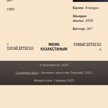
деп.
Баспа:
Атамұра
1980
Шыққан
жылы:
2008
Беттер:
367
«
МЕНІҢ
ҒҰМЫР ЕРТЕГІСІ
ТОҒАЙ ЕРТЕГІСІ
ҚАЗАҚСТАНЫМ
»
© zhumeken.kz, 2025
Создание сайта
– Интернет-агентство "Пантера", 2012
Жаңарту күні: 3 қараша 2025