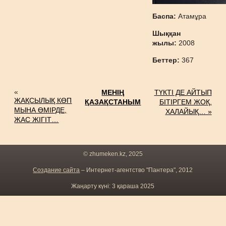
Баспа:
Атамұра
Шыққан
жылы:
2008
Беттер:
367
«
МЕНІҢ
ТҮКТІ ДЕ АЙТЫП
ЖАҚСЫЛЫҚ КӨП
ҚАЗАҚСТАНЫМ
БІТІРГЕМ ЖОҚ,
МЫНА ӨМІРДЕ,
ХАЛАЙЫҚ… »
ЖАС ЖІГІТ…
© zhumeken.kz, 2025
Создание сайта
– Интернет-агентство "Пантера", 2012
Жаңарту күні: 3 қараша 2025