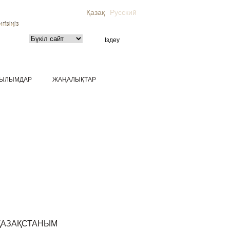
Қазақ
Русский
гізіңіз
ЫЛЫМДАР
ЖАҢАЛЫҚТАР
ҚАЗАҚСТАНЫМ