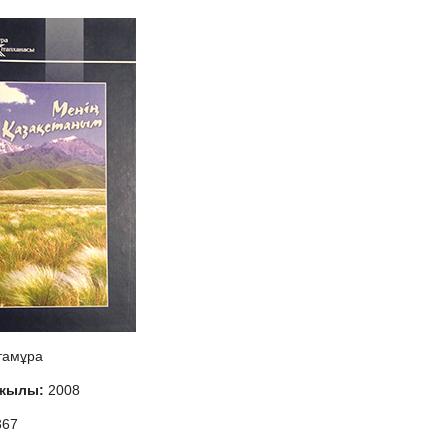
тамұра
 жылы:
2008
367