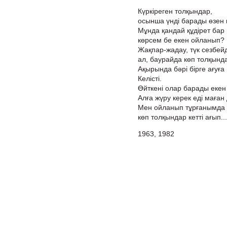
Күркіреген толқындар,
осынша үнді барады өзен
Мұнда қандай құдірет бар
көрсем бе екен ойланып?
Жақпар-жадау, түк сезбейді
ал, баурайда көп толқындар
Ақырында бәрі бірге ағуға
Келісті.
Өйткені олар барады екен 
Алға жүру керек еді маған 
Мен ойланып тұрғанымда
көп толқындар кетті ағып...
1963, 1982