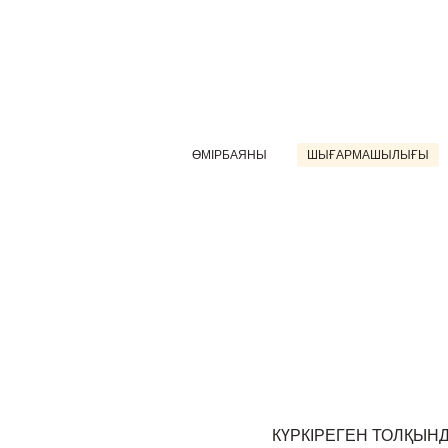
ӨМІРБАЯНЫ
ШЫҒАРМАШЫЛЫҒЫ
КҮРКІРЕГЕН ТОЛҚЫНДА