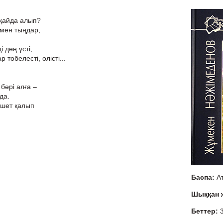
 қайда алып?
 мен тыңдар,
 дөң үсті,
 төбелесті, өлісті...
бәрі алға –
да.
 шет қалып
Баспа:
А
Шыққан
Беттер: