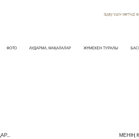
Іздеу үшін мәтінді ен
ФОТО
АУДАРМА, МАҚАЛАЛАР
ЖҰМЕКЕН ТУРАЛЫ
БАС
Р...
МЕНІҢ 