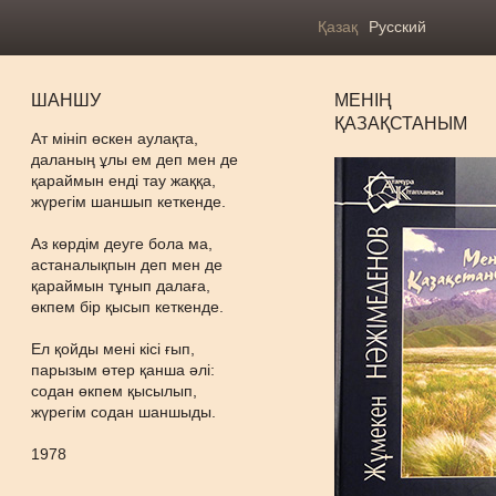
Қазақ
Русский
ШАНШУ
МЕНІҢ
ҚАЗАҚСТАНЫМ
Ат мініп өскен аулақта,
даланың ұлы ем деп мен де
қараймын енді тау жаққа,
жүрегім шаншып кеткенде.
Аз көрдім деуге бола ма,
астаналықпын деп мен де
қараймын тұнып далаға,
өкпем бір қысып кеткенде.
Ел қойды мені кісі ғып,
парызым өтер қанша әлі:
содан өкпем қысылып,
жүрегім содан шаншыды.
1978