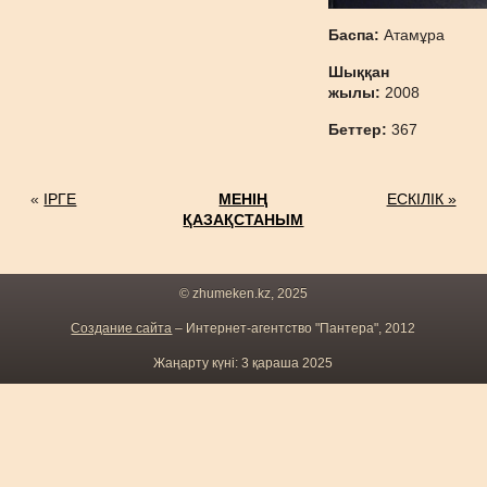
Баспа:
Атамұра
Шыққан
жылы:
2008
Беттер:
367
«
ІРГЕ
МЕНІҢ
ЕСКІЛІК »
ҚАЗАҚСТАНЫМ
© zhumeken.kz, 2025
Создание сайта
– Интернет-агентство "Пантера", 2012
Жаңарту күні: 3 қараша 2025