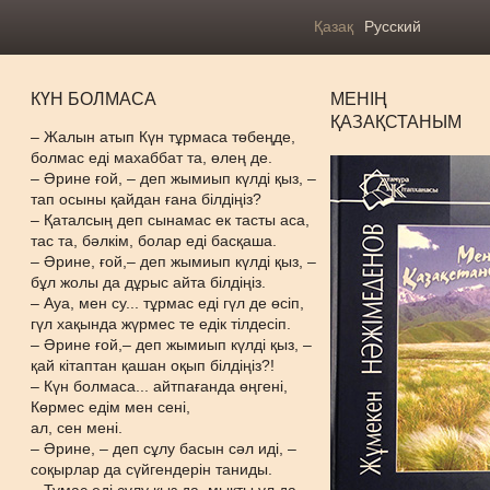
Қазақ
Русский
КҮН БОЛМАСА
МЕНІҢ
ҚАЗАҚСТАНЫМ
– Жалын атып Күн тұрмаса төбеңде,
болмас еді махаббат та, өлең де.
– Әрине ғой, – деп жымиып күлді қыз, –
тап осыны қайдан ғана білдіңіз?
– Қаталсың деп сынамас ек тасты аса,
тас та, бәлкім, болар еді басқаша.
– Әрине, ғой,– деп жымиып күлді қыз, –
бұл жолы да дұрыс айта білдіңіз.
– Ауа, мен су... тұрмас еді гүл де өсіп,
гүл хақында жүрмес те едік тілдесіп.
– Әрине ғой,– деп жымиып күлді қыз, –
қай кітаптан қашан оқып білдіңіз?!
– Күн болмаса... айтпағанда өңгені,
Көрмес едім мен сені,
ал, сен мені.
– Әрине, – деп сұлу басын сәл иді, –
соқырлар да сүйгендерін таниды.