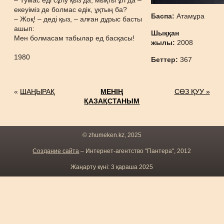
– Тумас еді сұлу қыз да, мықты ұл да –
екеуіміз де болмас едік, ұқтың ба?
Баспа:
Атамұра
– Жоқ! – деді қыз, – алған дұрыс басты
ашып:
Шыққан
Мен болмасам табылар ед басқасы!
жылы:
2008
1980
Беттер:
367
«
ШАҢЫРАҚ
МЕНІҢ
СӨЗ ҚУУ »
ҚАЗАҚСТАНЫМ
© zhumeken.kz, 2025
Создание сайта
– Интернет-агентство "Пантера", 2012
Жаңарту күні: 3 қараша 2025