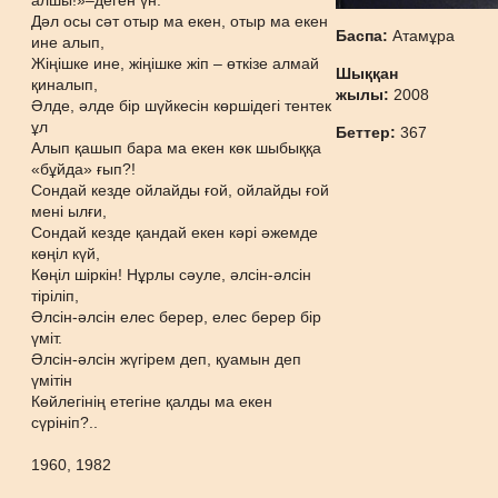
алшы!»–деген үн.
Дәл осы сәт отыр ма екен, отыр ма екен
Баспа:
Атамұра
ине алып,
Жіңішке ине, жіңішке жіп – өткізе алмай
Шыққан
қиналып,
жылы:
2008
Әлде, әлде бір шүйкесін көршідегі тентек
ұл
Беттер:
367
Алып қашып бара ма екен көк шыбыққа
«бұйда» ғып?!
Сондай кезде ойлайды ғой, ойлайды ғой
мені ылғи,
Сондай кезде қандай екен кәрі әжемде
көңіл күй,
Көңіл шіркін! Нұрлы сәуле, әлсін-әлсін
тіріліп,
Әлсін-әлсін елес берер, елес берер бір
үміт.
Әлсін-әлсін жүгірем деп, қуамын деп
үмітін
Көйлегінің етегіне қалды ма екен
сүрініп?..
1960, 1982