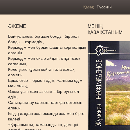
Қазақ
Русский
ӘЖЕМЕ
МЕНІҢ
ҚАЗАҚСТАНЫМ
Байғұс әжем, бір жыл болды, бір жол
болды – көрмедім,
Көрмедім мен бурыл шашты кәрі қолдың
өргенін.
Көрмедім мен сиыр айдап, отқа тезек
салғанын,
Көлеңкеге құрып қойған ала жолақ
өрмегін.
Еркелетсе – ермегі едім, жалғызы едім
мен оның,
Әжем үшін жалғыз өзім – бір рулы ел
едім,
Сағындым-ау сарғыш тартқан ертегісін,
өлеңін.
Біздің жақтан жел ескенде желмен бірге
келеді
«Қарашығым, тамағыңды іш, деміңді