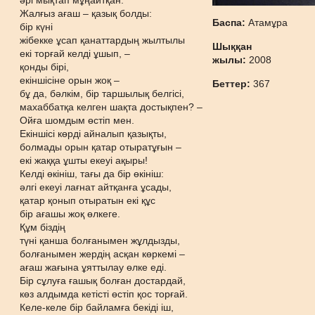
әрі мықтап мұңайтқан.
Жалғыз ағаш – қазық болды:
Баспа:
Атамұра
бір күні
жібекке ұсап қанаттардың жылтылы
Шыққан
екі торғай келді ұшып, –
жылы:
2008
қонды бірі,
екіншісіне орын жоқ –
Беттер:
367
бұ да, бәлкім, бір таршылық белгісі,
махаббатқа келген шақта достықпен? –
Ойға шомдым өстіп мен.
Екіншісі көрді айналып қазықты,
болмады орын қатар отыратұғын –
екі жаққа ұшты екеуі ақыры!
Келді өкініш, тағы да бір өкініш:
әлгі екеуі лағнат айтқанға ұсады,
қатар қонып отыратын екі құс
бір ағашы жоқ өлкеге.
Құм біздің
түні қанша болғанымен жұлдызды,
болғанымен жердің асқан көркемі –
ағаш жағына ұяттылау өлке еді.
Бір сұлуға ғашық болған достардай,
көз алдымда кетісті өстіп қос торғай.
Келе-келе бір байламға бекіді іш,