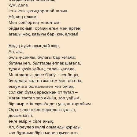
құм, дала
істік-істік қазықтарға айналып.
Ей, кең өлкем!
Мен сені ертең кенелтем,
ойды қойып, орман егем мен ертең,
ағашы жоқ, қазығы бар, кең өлкем!
Біздің ауыл осындай жер,
Ал, аға,
бұлың-сайлы, бұлағы бар көгала,
бұтағы көп, бұлттары әппақ шағала,
тұрам қазір қайың, талды қалада.
Мені жалғыз десе біреу – сенбеңіз,
бұ қалаға келген жан ем мен де егіз,
екеумізге болғанымен көп бұтақ,
сол көп бұтақ арасынан от тұтап –
маған тастап зор өкініш, зор уайым,
бір шыр етіп «қош!» деп ұшқан торғайым.
Оқ секілді өткен жерінде із қалып,
досым кетті,
өңге өмірім сізге анық.
Ал, біреулер күллі орманды қориды,
көп бұтаның бірін менен қызғанып.