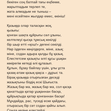
бекіген соң батпай тағы еңбекке,
жарытпадым терлеп те,
жата алмадым не тыныш –
мені есейткен жылдар емес, өкініш!
Қазыққа олар таласқан жоқ,
қызығы:
қонған шақта құйрығы сәл ұзыны,
келтелеуі қысқа тұмсық кекілді
бір шыр етті «қош!» дегені секілді.
Нәр іздеген көңілдерге, міне, азық:
міне, содан адыра қалды бұ қазық.
Елестетсем қазықты әлгі құсы ұшқан
көкірегім кетеді әлі құлазып.
Құлын, бұзау байлау үшін, ұлы ұста
қазақ-атам қазық қақса – дұрыс та.
Бірақ қазыққа отырғызған деседі
жазықтыны біздің ескі Шығыста.
Жазық бар ма, жазық бар ма, сол қасқа
қанаттыда қатар ұшқаннан басқа,
құйрықтыда қатар қонғаннан басқа!
Мұндайда, рас, түседі еске қайдағы,
отырасың бір сәт содан қайғы алып.
Сонда көзіңе елестейді