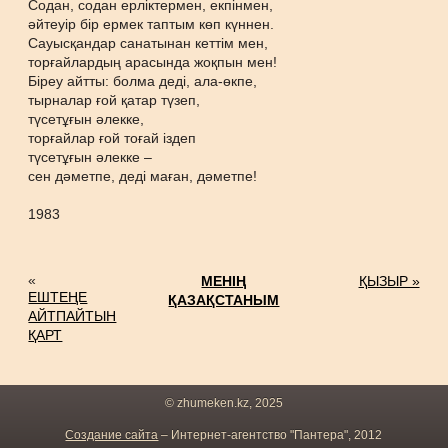
Содан, содан ерліктермен, екпінмен,
әйтеуір бір ермек таптым көп күннен.
Сауысқандар санатынан кеттім мен,
торғайлардың арасында жоқпын мен!
Біреу айтты: болма деді, ала-өкпе,
тырналар ғой қатар түзеп,
түсетұғын әлекке,
торғайлар ғой тоғай іздеп
түсетұғын әлекке –
сен дәметпе, деді маған, дәметпе!
1983
«
МЕНІҢ
ҚЫЗЫР »
ЕШТЕҢЕ
ҚАЗАҚСТАНЫМ
АЙТПАЙТЫН
ҚАРТ
© zhumeken.kz, 2025
Создание сайта
– Интернет-агентство "Пантера", 2012