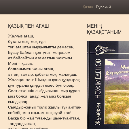
Қазақ
Русский
ҚАЗЫҚ ПЕН АҒАШ
МЕНІҢ
ҚАЗАҚСТАНЫМ
Жалғыз ағаш,
бұтағы жоқ, жоқ түрі,
тегі ағаштан қырқылыпты демесең.
Бұзау байлап қоятұғын жеңешем –
ат байлайтын азаматтың жоқтығы.
Мәні – қазық,
болғанымен жаны ағаш,
әттең, тамыр, қабығы жоқ, жалаңаш.
Жалаңаштан: Шындық қана құндырақ,
құн туралы қыңқыл емес бұл бірақ.
Селт еткеннің сыбдырынан сыр құрап
мәз болса, анау, жел мәз болсын
сылдырақ.
Сылдыр-сұйық тірлік жайлы түк айтпан,
себебі, мен оқығам жоқ суайттан!
Басқа бір жай туған-ды шын-туайттан,
таңдандырған,