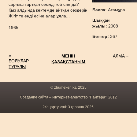
сарғыш тартқан секілді ғой сия да?
Баспа:
Атамұра
Қыз алдында көктемде айтқан сөздерін
Жігіт те енді есіне алар ұяла...
Шыққан
жылы:
2008
1965
Беттер:
367
«
МЕНІҢ
АЛМА »
БОЯУЛАР
ҚАЗАҚСТАНЫМ
ТУРАЛЫ
© zhumeken.kz, 2025
Создание сайта
– Интернет-агентство "Пантера", 2012
Жаңарту күні: 3 қараша 2025