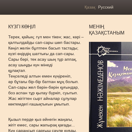
Қазақ
Русский
КҮЗГІ КӨҢІЛ
МЕНІҢ
ҚАЗАҚСТАНЫМ
Терек, қайың; гүл мен тікен; жас, кәрі –
қалтылдайды сап-сары шөп бастары.
Көңіл желін бұлтпен басып тастады;
күзгі өңірдің шаттығы да сап-сары.
Сары бәрі, тек асау шың тұр аппақ,
асау шыңды күн мінеді
құлақ
Теңселеді алтын емен күңіреніп,
әр бұтағы бір-бір батпан мұң болып.
Сап-сары жел бәрін-бәрін қуғындар,
боз аспан тұр қылау бүркіп, суытып.
Жас жігіттен сырт айналар сұлулар
көктемдегі ғашықтығын ұмытып.
Қызыл перде қыз әйнегін жаңағы,
жігіт емес, сары жапырақ қағады...
Күн сараңсып сарғыш сәуле құяды,