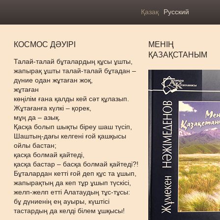
Қазақ
Русский
КОСМОС ДӘУІРІ
МЕНІҢ
ҚАЗАҚСТАНЫМ
Талай-талай бұталардың құсы ұшты,
жапырақ ұшты талай-талай бұтадан –
дүние одан жұтаған жоқ,
жұтаған
көңілім ғана қалды кей сәт құлазып.
Жұтағанға күлкі – қорек,
мұң да – азық.
Қасқа болып шықты біреу шаш түсіп,
Шаштың-дағы келгені ғой қашқысы
ойлы бастан;
қасқа болмай қайтеді,
қасқа бастар – басқа болмай қайтеді?!
Бұталардан кетті ғой деп құс та ұшып,
жапырақтың да кеп тұр ұшып түскісі,
желп-желп етті Алатаудың тұс-тұсы:
бұ дүниенің ең ауыры, күштісі
тастардың да келді білем ұшқысы!