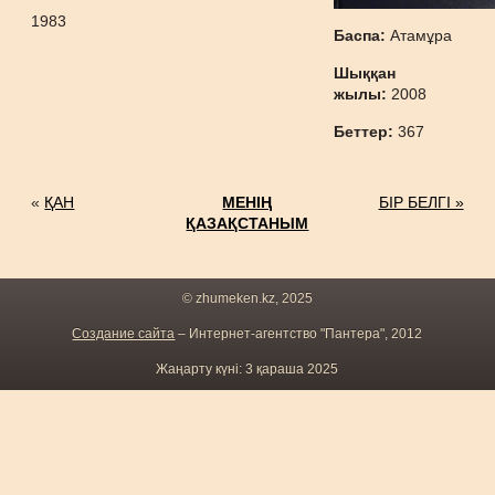
1983
Баспа:
Атамұра
Шыққан
жылы:
2008
Беттер:
367
«
ҚАН
МЕНІҢ
БІР БЕЛГІ »
ҚАЗАҚСТАНЫМ
© zhumeken.kz, 2025
Создание сайта
– Интернет-агентство "Пантера", 2012
Жаңарту күні: 3 қараша 2025