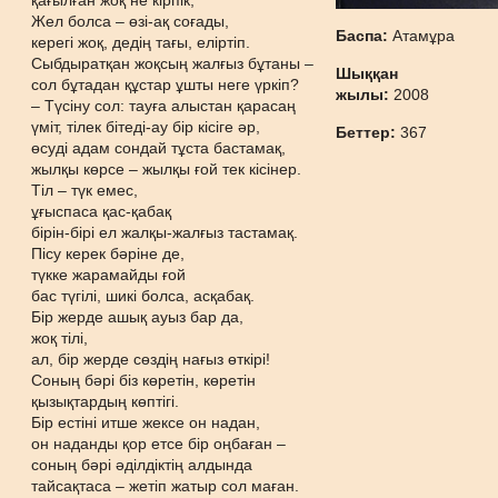
қағылған жоқ не кірпік,
Жел болса – өзі-ақ соғады,
Баспа:
Атамұра
керегі жоқ, дедің тағы, еліртіп.
Сыбдыратқан жоқсың жалғыз бұтаны –
Шыққан
сол бұтадан құстар ұшты неге үркіп?
жылы:
2008
– Түсіну сол: тауға алыстан қарасаң
үміт, тілек бітеді-ау бір кісіге әр,
Беттер:
367
өсуді адам сондай тұста бастамақ,
жылқы көрсе – жылқы ғой тек кісінер.
Тіл – түк емес,
ұғыспаса қас-қабақ
бірін-бірі ел жалқы-жалғыз тастамақ.
Пісу керек бәріне де,
түкке жарамайды ғой
бас түгілі, шикі болса, асқабақ.
Бір жерде ашық ауыз бар да,
жоқ тілі,
ал, бір жерде сөздің нағыз өткірі!
Соның бәрі біз көретін, көретін
қызықтардың көптігі.
Бір естіні итше жексе он надан,
он наданды қор етсе бір оңбаған –
соның бәрі әділдіктің алдында
тайсақтаса – жетіп жатыр сол маған.