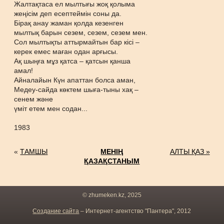
Жалтақтаса ел мылтығы жоқ қолыма
жеңісім деп есептеймін соны да.
Бірақ анау жаман қолда кезенген
мылтық барын сезем, сезем, сезем мен.
Сол мылтықты аттырмайтын бар кісі –
керек емес маған одан арғысы.
Ақ шыңға мұз қатса – қатсын қанша
амал!
Айналайын Күн апаттан болса аман,
Медеу-сайда көктем шыға-тыны хақ –
сенем және
үміт етем мен содан...
1983
«
ТАМШЫ
МЕНІҢ
АЛТЫ ҚАЗ »
ҚАЗАҚСТАНЫМ
© zhumeken.kz, 2025
Создание сайта
– Интернет-агентство "Пантера", 2012