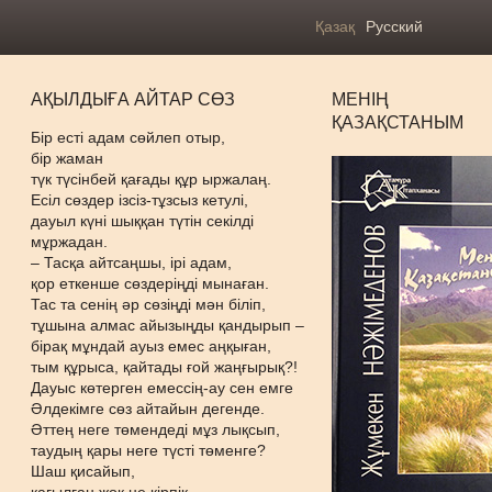
Қазақ
Русский
АҚЫЛДЫҒА АЙТАР СӨЗ
МЕНІҢ
ҚАЗАҚСТАНЫМ
Бір есті адам сөйлеп отыр,
бір жаман
түк түсінбей қағады құр ыржалаң.
Есіл сөздер ізсіз-тұзсыз кетулі,
дауыл күні шыққан түтін секілді
мұржадан.
– Тасқа айтсаңшы, ірі адам,
қор еткенше сөздеріңді мынаған.
Тас та сенің әр сөзіңді мән біліп,
тұшына алмас айызыңды қандырып –
бірақ мұндай ауыз емес аңқыған,
тым құрыса, қайтады ғой жаңғырық?!
Дауыс көтерген емессің-ау сен емге
Әлдекімге сөз айтайын дегенде.
Әттең неге төмендеді мұз лықсып,
таудың қары неге түсті төменге?
Шаш қисайып,