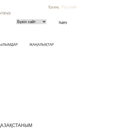
Қазақ
Русский
гізіңіз
ЫЛЫМДАР
ЖАҢАЛЫҚТАР
ҚАЗАҚСТАНЫМ