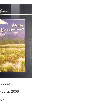
тамұра
 жылы:
2008
367