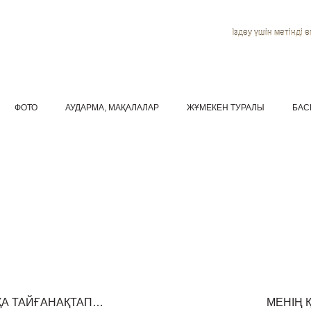
Іздеу үшін мәтінді ен
ФОТО
АУДАРМА, МАҚАЛАЛАР
ЖҰМЕКЕН ТУРАЛЫ
БАС
ҚА ТАЙҒАНАҚТАП…
МЕНІҢ 