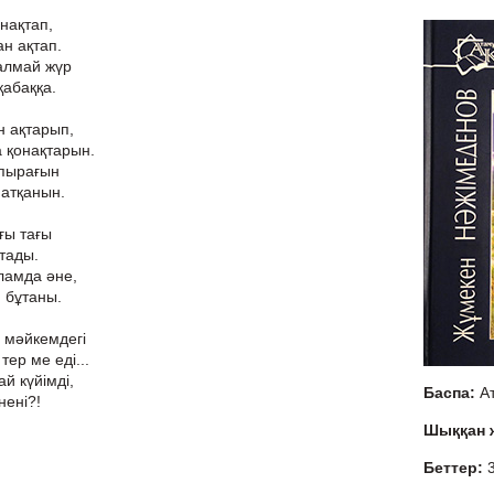
нақтап,
н ақтап.
 алмай жүр
қабаққа.
н ақтарып,
а қонақтарын.
апырағын
натқанын.
ғы тағы
ытады.
ламда әне,
 бұтаны.
 мәйкемдегі
ер ме еді...
й күйімді,
Баспа:
А
нені?!
Шыққан
Беттер: