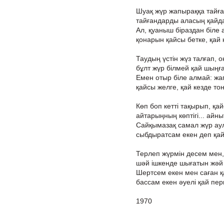
Шуақ жүр жапыраққа тайға
тайғандарды аласың қайда
Ал, қуаныш біраздан біле
қонарын қайсы бетке, қай 
Таудың үстін жүз талғап, о
бұлт жүр білмей қай шыңғ
Емен отыр біле алмай: ж
қайсы желге, қай кезде то
Көп боп кетті тақырып, қай
айтарыңның көптігі... айн
Сайқымазақ самал жүр ау
сыбдыратсам екен деп қай
Терлеп жүрмін десем мен,
шәй ішкенде шығатын жәй т
Шертсем екен мен саған қа
бассам екен әуелі қай пер
1970