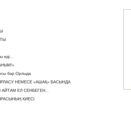
РЫ
АТЫ
 еді...
АНЫМ!»
осы бар Орлыда
РЛАСУ НЕМЕСЕ «АШАҚ» БАСЫНДА
АЙТАМ ЕЛ СЕНБЕГЕН...
РАСЫНЫҢ КИЕСІ