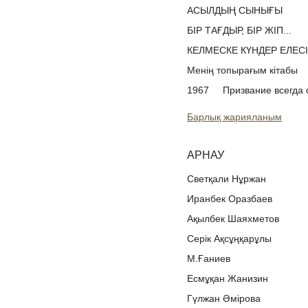
АСЫЛДЫҢ СЫНЫҒЫ
БІР ТАҒДЫР, БІР ЖІП...
КЕЛМЕСКЕ КҮНДЕР ЕЛЕСІ
Менің топырағым кітабы
1967
Призвание всегда 
Барлық жарияланым
АРНАУ
Светқали Нұржан
Иранбек Оразбаев
Ақылбек Шаяхметов
Серік Ақсұңқарұлы
М.Ғаниев
Есмұқан Жанизин
Гүлжан Әмірова