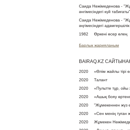
Саида Нәжімеденова - "Ж
әнгімесіндегі күй табиғаты
Саида Нәжімеденова - "Ж
әңгімесіндегі адамгершілі
1982
Өркені өсер өлең
Барлық жарияланым
BAIRAQ.KZ САЙТЫНАН
2020
«Өлім жайлы тірі 
2020
Талант
2020
«Пультте тұр, ойы
2020
«Ашық бояу өртенг
2020
"Жұмекеннен жүз 
2020
«Сен менің туған 
2020
Жұмекен Нәжімед