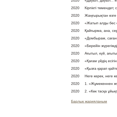
2020
«Дауыл, дауыл... к
2020
Кірпікті төмендет, 
2020
Жаңғырықтан өзге 
2020
«Жатып алды бес с
2020
Қайғырма, ана, се
2020
«Домбырам, саған
2020
«Берейін жүрегімді
2020
Ағытыл, күй, ағыты
2020
«Қағам үйдің есігін,
2020
«Қызға қарап қайт
2020
Неге керек, неге к
2020
1. «Жұмекеннен ж
2020
2. «Көк тасқа ұйы
Барлық жарияланым