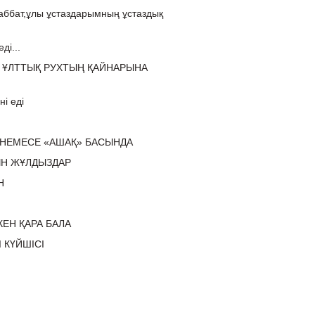
аббат,ұлы ұстаздарымның ұстаздық
ді...
 ҰЛТТЫҚ РУХТЫҢ ҚАЙНАРЫНА
і еді
НЕМЕСЕ «АШАҚ» БАСЫНДА
Н ЖҰЛДЫЗДАР
Н
КЕН ҚАРА БАЛА
 КҮЙШІСІ