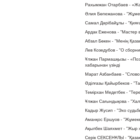
Рахымжан Отарбаев - «Ж
Әлия Бөпежанова - "Жұмек
Самал Дәрібайұлы - "Қияғ
Ардак Еженова - "Мастер в
Абзал Бөкен - "Менің Қаз
Лев Козедубов - "О сборни
Ұлжан Пармашқызы - «Поэ
хабарынан үзінді
Марат Азбанбаев - "Слово 
Әділғазы Қайырбеков - "
Темірхан Медетбек - "Тере
Ұлжан Сағындықова - "Хал
Кадыр Жусип - "Эхо судьб
Аманқос Ершуов - "Жұмек
Ақылбек Шаяхмет - "Жыр ж
Серік СЕКСЕНҰЛЫ - "Қазақ 