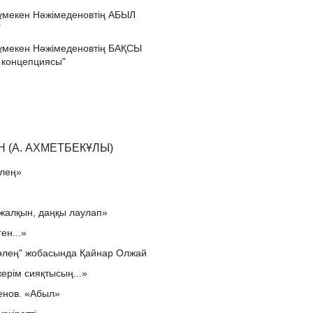
ұмекен Нәжімеденовтің АБЫЛ
"
ұмекен Нәжімеденовтің БАҚСЫ
к концепциясы"
 (А. АХМЕТБЕКҰЛЫ)
өлең»
 жалқын, даңқы лаулап»
ен...»
өлең" жобасында Қайнар Олжай
жерім сияқтысың...»
енов. «Абыл»