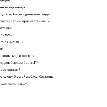
үркіретті»
сәл қызар жетеді...
түк жоқ, босқа тұрған жансыңдар!
аусақ пернелерді жастанып...»
рттемін!
 айтам»
 тиек қылып...»
л!
 қағам күйдің есігін...»
еді домбырасы бар кісі?!»
ерек қанағат?
үз өлең» бірегей жобасы басталды
қтады жалаңаш...»