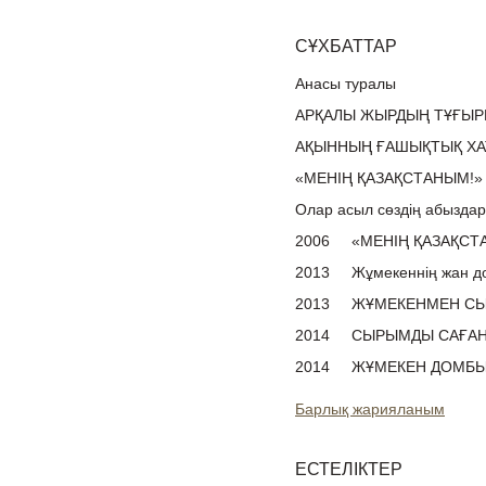
СҰХБАТТАР
Анасы туралы
АРҚАЛЫ ЖЫРДЫҢ ТҰҒЫ
АҚЫННЫҢ ҒАШЫҚТЫҚ Х
«МЕНІҢ ҚАЗАҚСТАНЫМ!»
Олар асыл сөздің абыздары
2006
«МЕНІҢ ҚАЗАҚСТ
2013
Жұмекеннің жан д
2013
ЖҰМЕКЕНМЕН СЫ
2014
СЫРЫМДЫ САҒАН 
2014
ЖҰМЕКЕН ДОМБЫ
Барлық жарияланым
ЕСТЕЛІКТЕР