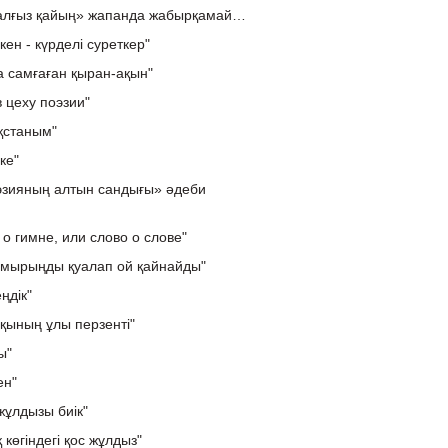
алғыз қайың» жапанда жабырқамай…
ен - күрделі суреткер"
а самғаған қыран-ақын"
 цеху поэзии"
ақстаным"
ке"
зияның алтын сандығы» әдеби
о гимне, или слово о слове"
Тамырыңды қуалап ой қайнайды"
ңдік"
қының ұлы перзенті"
ы"
ен"
ұлдызы биік"
көгіндегі қос жұлдыз"