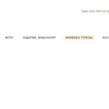
Іздеу үшін мәтінді ен
ФОТО
АУДАРМА, МАҚАЛАЛАР
ЖҰМЕКЕН ТУРАЛЫ
БАС