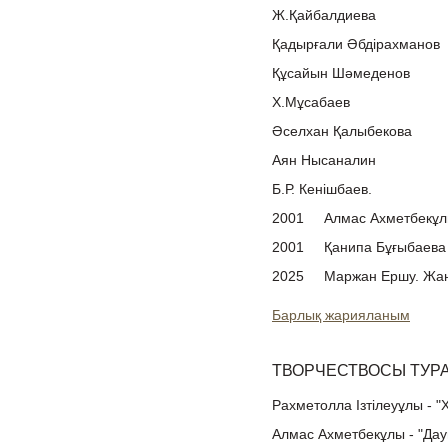
Ж.Қайбалдиева
Қадырғали Әбдірахманов
Құсайын Шәмеденов
Х.Мұсабаев
Әселхан Қалыбекова
Аян Нысаналин
Б.Р. Кенішбаев.
2001
Алмас Ахметбекұ
2001
Қанипа Бұғыбаева
2025
Маржан Ершу. Жаң
Барлық жарияланым
ТВОРЧЕСТВОСЫ ТУР
Рахметолла Ізтілеуұлы - "
Алмас Ахметбекұлы - "Дау