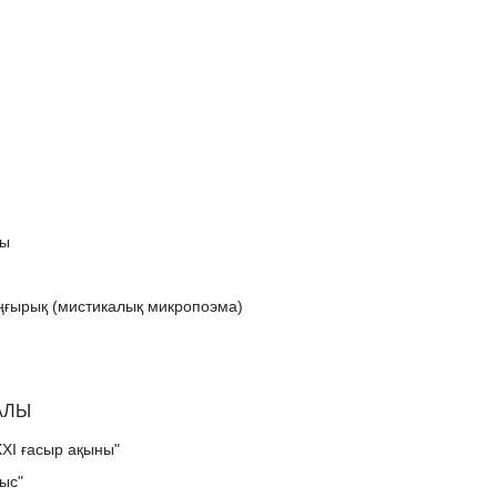
лы
ғырық (мистикалық микропоэма)
АЛЫ
ХХІ ғасыр ақыны"
ыс"