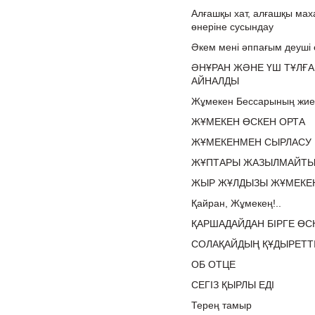
Алғашқы хат, алғашқы мах
өнеріне сусындау
Әкем мені әппағым деуші е
ӘНҰРАН ЖӘНЕ ҮШ ТҰЛҒА
АЙНАЛДЫ
Жұмекен Бессарының жиен
ЖҰМЕКЕН ӨСКЕН ОРТА
ЖҰМЕКЕНМЕН СЫРЛАСУ 
ЖҰПТАРЫ ЖАЗЫЛМАЙТЫ
ЖЫР ЖҰЛДЫЗЫ ЖҰМЕКЕ
Қайран, Жұмекең!..
ҚАРШАДАЙДАН БІРГЕ ӨС
СОЛАҚАЙДЫҢ ҚҰДЫРЕТТІ
ОБ ОТЦЕ
СЕГІЗ ҚЫРЛЫ ЕДІ
Терең тамыр