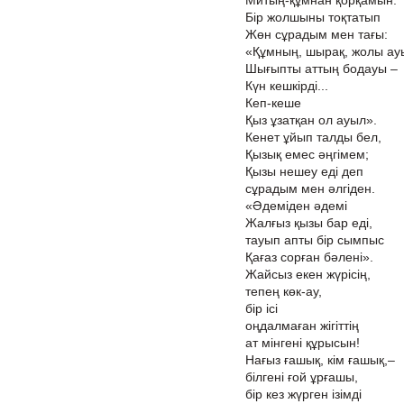
Митың-құмнан қорқамын.
Бір жолшыны тоқтатып
Жөн сұрадым мен тағы:
«Құмның, шырақ, жолы ау
Шығыпты аттың бодауы –
Күн кешкірді...
Кеп-кеше
Қыз ұзатқан ол ауыл».
Кенет ұйып талды бел,
Қызық емес әңгімем;
Қызы нешеу еді деп
сұрадым мен әлгіден.
«Әдеміден әдемі
Жалғыз қызы бар еді,
тауып апты бір сымпыс
Қағаз сорған бәлені».
Жайсыз екен жүрісің,
тепең көк-ау,
бір ісі
оңдалмаған жігіттің
ат мінгені құрысын!
Нағыз ғашық, кім ғашық,–
білгені ғой ұрғашы,
бір кез жүрген ізімді