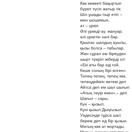
Көк көжекті бақыртып
бүркіт түсіп жатыр тік.
Шіл ұшады пыр етіп –
мен шошимын,
ат – үркіп.
Әлі үркеді-ау, жануар,
әлі үркетін халі бар.
Қашпас шалдың ауылы,
қызы болса – табылар.
Жөн сұрап ем біреуден
шырт түкіріп жіберді ол:
«Екі аты бар еді ғой,
Кеше соның бірі өлген».
Тепең-тепең, тепең көк,
тепеңдеймін жетем деп
Айтса деп ем шал шығып:
«Атың тәуір екен»,– деп.
Шағыл – сары,
Күн – қызыл,
Күні қызыл Дыңғызыл.
Уәдесінде тұрса шал
берем деп ед бір қызын.
Митың-көк ат жортады,