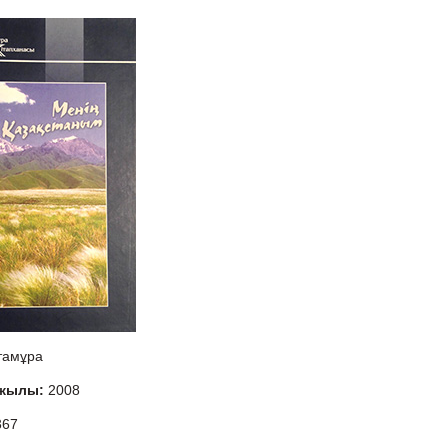
тамұра
 жылы:
2008
367