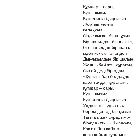
Құмдар – сары,
Күн – қызыл,
Күні қызыл Дыңғызыл,
Жортып келем
көлеңкем
бірде қысқа, бірде ұзын.
Бір шағылдан бір шағыл,
бір шағылдан бір шағыл –
іздеп келем тепеңдеп
Дыңғызылдың бір шалын.
Жолшыбай жөн сұрағам,
былай деді бір адам:
«Құрығы бар белдеуде
қара талдан құраған».
Құмдар – сары,
Күн – қызыл,
Күні қызыл Дыңғызыл.
Уәдесінде тұрса шал
берем деп ед бір қызын.
Тағы да жөн сұрадым,–
біреу айтты: «Шырағым,
Көк иті бар қабаған
кесіп қойған құлағын».