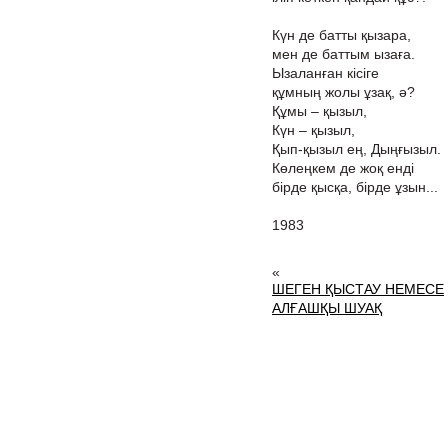
Күн де батты қызара,
мен де баттым ызаға.
Ызаланған кісіге
құмның жолы ұзақ, ә?
Құмы – қызыл,
Күн – қызыл,
Қып-қызыл ең, Дыңғызыл.
Көлеңкем де жоқ енді
бірде қысқа, бірде ұзын...
1983
«
ШЕГЕН ҚЫСТАУ НЕМЕСЕ
АЛҒАШҚЫ ШУАҚ