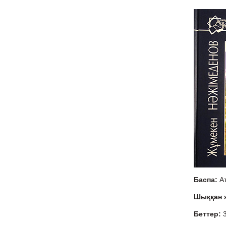
Баспа:
А
Шыққан
Беттер: