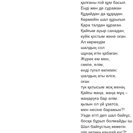
қалғаны ғой құм басып.
Енді жөн де сұраман
Құдайдан да құдадан.
Көрмейін шал құрығын
Қара талдан құраған.
Қайғым ауыр санадан,
күйік қостым және оған.
Ал көрмедім
шалдың сол
шұнақ итін қабаған.
Жүрек ем мен,
сөкпе, елім,
енді түгел өкпемін:
шалдың аты өлсе,
оған
түк қатысым жоқ менің.
Қайғы жаңа, жаңа мұң –
жаңаруға бар әлім:
қызын ол үй ұзатса,
мен несіне барамын?!
Уәде етті деп шал байғұс,
босқа бұрып болмайды іш.
Шал байғұстың көжегін
іліп кеткен қандай құс?!