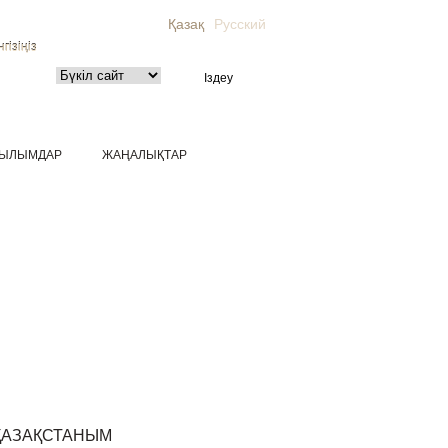
Қазақ
Русский
гізіңіз
ЫЛЫМДАР
ЖАҢАЛЫҚТАР
ҚАЗАҚСТАНЫМ