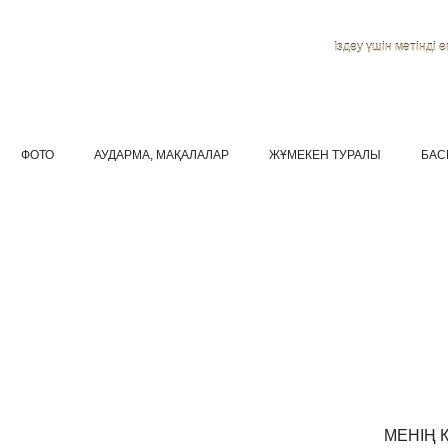
Іздеу үшін мәтінді ен
ФОТО
АУДАРМА, МАҚАЛАЛАР
ЖҰМЕКЕН ТУРАЛЫ
БАС
МЕНІҢ 