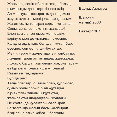
Жапырақ, сенің обалың жоқ, обалың –
Баспа:
Атамұра
шымшықты да көтеретін жоқ әлің.
Ал мен туған топырағымда тоңамын:
Шыққан
жауын құрты – менің жалғыз қонағым.
жылы:
2008
Жиған сөлім топырақ сорып жатып ап –
Соны, соны сен әкеттің, жапырақ!
Беттер:
367
Елеп көзге ілген емес мені ешкім,
көрінуге мен де ұмтылған емеспін.
Қалдым ақыр қан, бояудан жұтап бар,
есесіне, сен өстің, ши-бұтақтар.
Менің нәрім – желге ұшатын қаңбақ па,
Желдей тарап ап кеттіңдер жан-жаққа.
Жо-жоқ, бұлдап жатқаным жоқ оны аса –
өз бұтағым тонасыншы – тонаса!
Разымын тағдырыма!
Бұл да рас:
Тағдырластар, о, тамырлар, құрбылас,
ғұмыр бойы сорып бізді жұтатқан
бір-ақ тілек тілейікші бұтақтан,
жапырақтан шаңдақтағы, жолдағы.
Не солғанда құлақтары салбырап
не толғанда жасыл басы жалбырап
бізді есіне алып қойса – болғаны...