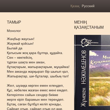
Қазақ
Русский
ТАМЫР
МЕНІҢ
ҚАЗАҚСТАНЫМ
Монолог
Жаңбыр жаусын!
Жаумай қойсын!
Былай да
Қатысым жоқ қара бұлтқа, құдайға.
Сен – көктейсің,
тұрған шақта мен аман,
бұтақтарым, жапырақтарым, мұңайма!
Мен аманда жарқырап бір шығып қал,
Жапырақтар, ши-бұталар, шыбық-тал!
Жел, шуаққа көрген емен елеңдеп,
Құс, көбелек жазған емес мені емдеп.
Көтерілген сайын сендер биікке
жерге кіріп барамын мен тереңдеп.
Бұтақ, саған бұлбұл келіп қонады,
Сайрап отыр, сайрап отыр ол әне.