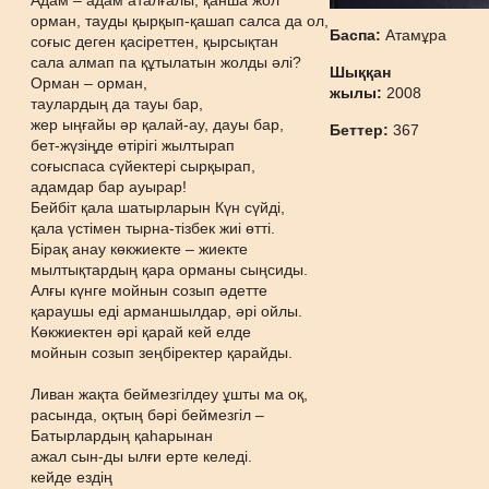
Адам – адам аталғалы, қанша жол
орман, тауды қырқып-қашап салса да ол,
Баспа:
Атамұра
соғыс деген қасіреттен, қырсықтан
сала алмап па құтылатын жолды әлі?
Шыққан
Орман – орман,
жылы:
2008
таулардың да тауы бар,
жер ыңғайы әр қалай-ау, дауы бар,
Беттер:
367
бет-жүзіңде өтірігі жылтырап
соғыспаса сүйектері сырқырап,
адамдар бар ауырар!
Бейбіт қала шатырларын Күн сүйді,
қала үстімен тырна-тізбек жиі өтті.
Бірақ анау көкжиекте – жиекте
мылтықтардың қара орманы сыңсиды.
Алғы күнге мойнын созып әдетте
қараушы еді арманшылдар, әрі ойлы.
Көкжиектен әрі қарай кей елде
мойнын созып зеңбіректер қарайды.
Ливан жақта беймезгілдеу ұшты ма оқ,
расында, оқтың бәрі беймезгіл –
Батырлардың қаһарынан
ажал сын-ды ылғи ерте келеді.
кейде ездің