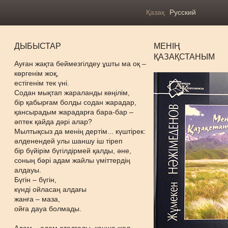
Қазақ
Русский
ДЫБЫСТАР
МЕНІҢ
ҚАЗАҚСТАНЫМ
Ауған жақта беймезгілдеу ұшты ма оқ –
көргенім жоқ,
естігенім тек үні.
Содан мықтап жараланды көңілім,
бір қабырғам болды содан жарадар,
қансырадым жарадарға бара-бар –
әптек қайда дәрі алар?
Мылтықсыз да менің дертім... күштірек:
әлденендей улы шаншу іш тіреп
бір бүйірім бүгілдірмей қалды, әне,
соның бәрі адам жайлы үміттердің
алдауы.
Бүгін – бүгін,
күнді ойласаң алдағы
жанға – маза,
ойға дауа болмады.