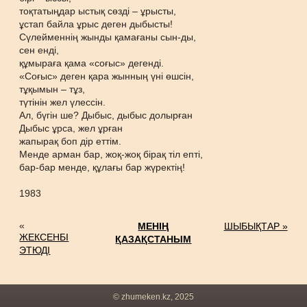
тоқтатыңдар ыстық сөзді – ұрысты,
ұстап байла ұрыс деген дыбысты!
Сүлейменнің жынды қамағаны сын-ды,
сен енді,
құмыраға қама «соғыс» дегенді.
«Соғыс» деген қара жынның үні өшсін,
тұқымын – тұз,
түтінін жел үлессін.
Ал, бүгін ше? Дыбыс, дыбыс долырған
Дыбыс ұрса, жел ұрған
жапырақ боп дір еттім.
Менде арман бар, жоқ-жоқ бірақ тіл епті,
бар-бар менде, құлағы бар жүректің!
1983
«
МЕНІҢ
ШЫБЫҚТАР »
ЖЕКСЕНБІ
ҚАЗАҚСТАНЫМ
ЭТЮДІ
© zhumeken.kz, 2025