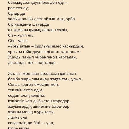
бықсық сөзі қауіптірек деп еді –
рас сөз-ау;
бұлар да
халықаралық өсек айтып мың арба
бір қайқаңға шығарда
ат-қамыты қырық жерден үзіліп,
біз – күліп ек,
Сіз – ұлып.
«Ұрғызатын – сұрлығы емес қасқырдың,
ұрлығы ғой» деуші еді әсте қарт анам.
Жауды танып үйренгенбіз картадан,
достарды тек – партадан.
Жалын мен шаң араласып қағынып,
бомба жарылды анау жақта тағы ұлып.
Соғыс көрген емеспін мен,
тек үнін естіп едім,
содан алаң көңілім;
көкірегім көп дыбыстан жарадар,
жауынгердің шинеліне бара-бар
жаным менің шұрқ-тесік.
Жымысқы
сөздердің де бірі – суық,
бірі – ыссы,