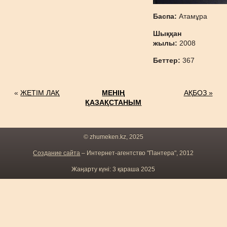
Баспа:
Атамұра
Шыққан
жылы:
2008
Беттер:
367
«
ЖЕТІМ ЛАҚ
МЕНІҢ
АҚБОЗ »
ҚАЗАҚСТАНЫМ
© zhumeken.kz, 2025
Создание сайта
– Интернет-агентство "Пантера", 2012
Жаңарту күні: 3 қараша 2025