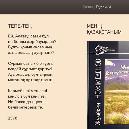
Қазақ
Русский
ТЕПЕ-ТЕҢ
МЕНІҢ
ҚАЗАҚСТАНЫМ
Ей, Алатау, саған бұл
не болды жер бауырлап?
Бұлты қонып ғаламның
жатырмысың ауырлап?!
Сұрқың сынық бір түрлі,
күлдей сұрғылт қар түсі.
Ауырласаң, бұлтыңның
маған-ақ арт жартысын.
Көрмейінші мен сені
көңілсіз бұл кейіпте.
Не басса да еңсені –
бөліп көтерейік те.
1978