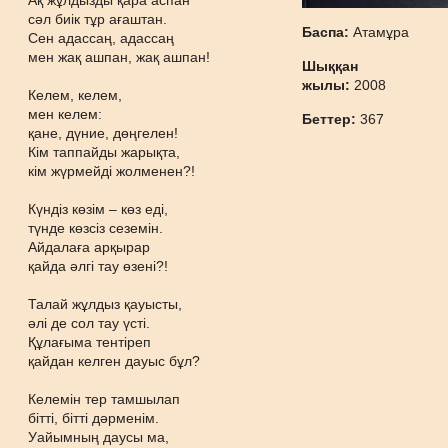
Ақ жұлдызды қара аспан
сәл биік тұр ағаштан.
Баспа:
Атамұра
Сен адассаң, адассаң
мен жақ ашпан, жақ ашпан!
Шыққан
жылы:
2008
Келем, келем,
мен келем:
Беттер:
367
қане, дүние, дөңгелен!
Кім таппайды жарықта,
кім жүрмейді жолменен?!
Күндіз көзім – көз еді,
түнде көзсіз сеземін.
Айдалаға арқырар
қайда әлгі тау өзені?!
Талай жұлдыз қауысты,
әлі де сол тау үсті.
Құлағыма тентіреп
қайдан келген дауыс бұл?
Келемін тер тамшылап
бітті, бітті дәрменім.
Уайымның даусы ма,