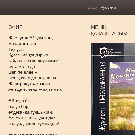
Қазақ
Русский
ЭФИР
МЕНІҢ
ҚАЗАҚСТАНЫМ
Жас туған Ай қауысты,
маңай тыныш.
Тау үсті.
Құлағыма қаңғырып
қайдан келген дауыссың?
Бұта ма әлде,
шөп пе әлде –
шөп қозғар да жоқ пенде.
Жапыраққа қақтығып
жел де еспейді – ақ тымық.
Әйтеуір бір...
бір үн бар
әлдеқайда тұншыққан.
Ал, тыныштық, ұрыңдар
сол үнді ұстап тұмсықтан!