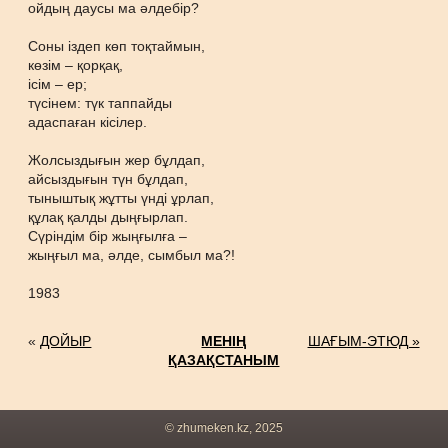
ойдың даусы ма әлдебір?
Соны іздеп көп тоқтаймын,
көзім – қорқақ,
ісім – ер;
түсінем: түк таппайды
адаспаған кісілер.
Жолсыздығын жер бұлдап,
айсыздығын түн бұлдап,
тыныштық жұтты үнді ұрлап,
құлақ қалды дыңғырлап.
Сүріндім бір жыңғылға –
жыңғыл ма, әлде, сымбыл ма?!
1983
«
ДОЙЫР
МЕНІҢ
ШАҒЫМ-ЭТЮД »
ҚАЗАҚСТАНЫМ
© zhumeken.kz, 2025