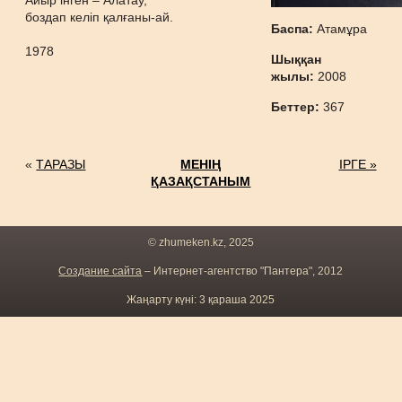
Айыр інген – Алатау,
боздап келіп қалғаны-ай.
Баспа:
Атамұра
1978
Шыққан
жылы:
2008
Беттер:
367
«
ТАРАЗЫ
МЕНІҢ
ІРГЕ »
ҚАЗАҚСТАНЫМ
© zhumeken.kz, 2025
Создание сайта
– Интернет-агентство "Пантера", 2012
Жаңарту күні: 3 қараша 2025