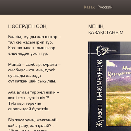
Қазақ
Русский
НӨСЕРДЕН СОҢ
МЕНІҢ
ҚАЗАҚСТАНЫМ
Бәлкім, мұңды хал шығар –
тал көз жасын іркіп тұр.
Көзі шатынап тамшылар
әлденеден үркіп тұр.
Маңай – сылбыр, сұрама –
сылбырлықта мың түрлі:
су ағады жырада
сүт қатқан шай сықылды.
Ала алмай тұр жел екпін –
көкті кетті сүртіп кім?!
Түбі кәрі теректің
сирағындай бүркіттің.
Бір жасардың, жалған-ай;
қайың-ару, хал қалай?..