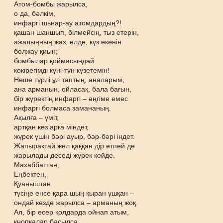
Атом-бомбы жарылса,
о да, бәлкім,
инфаргі шығар-ау атомдардың?!
қашан шаншып, білмейсің, тыз етерін,
ажалыңның жаз, әлде, күз екенін
болжау қиын;
бомбылар қоймасындай
көкірегімді күні-түн күзетемін!
Неше түрлі ұл таптың, аналарым,
ана арманын, ойласақ, бала бағын,
бір жүректің инфаргі – әңгіме емес
инфаргі болмаса замананың.
Ақылға – үміт,
артқан кез арға міндет,
жүрек үшін бәрі ауыр, бәр-бәрі індет.
Жапырақтай жел қаққан дір етпей де
жарылады деседі жүрек кейде.
Махаббаттан,
Еңбектен,
Қуаныштан
түсіңе енсе қара шың қыран ұшқан –
ондай кезде жарылса – арманың жоқ.
Ал, бір есер қолдарда ойнап атым,
кнопкалар басылса,