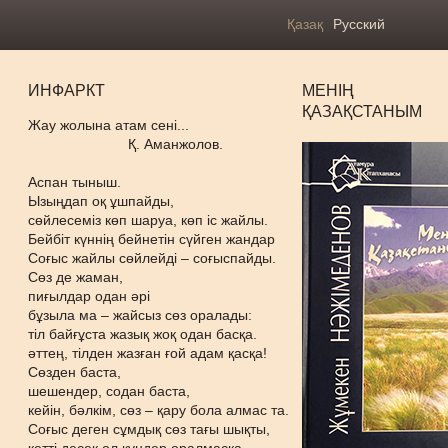
Қазақ
Русский
ИНФАРКТ
МЕНІҢ
ҚАЗАҚСТАНЫМ
Жау жолына атам сені...
Қ. Аманжолов.
Аспан тыныш.
Ызыңдап оқ ұшпайды,
сөйлесеміз көп шаруа, көп іс жайлы.
Бейбіт күннің бейнетін сүйген жандар
Соғыс жайлы сөйлейді – соғыспайды.
Сөз де жаман,
пиғылдар одан әрі
бұзыла ма – жайсыз сөз оралады:
тіл байғұста жазық жоқ одан басқа.
әттең, тілден жазған ғой адам қасқа!
Сөзден баста,
шешендер, содан баста,
кейін, бәлкім, сөз – қару бола алмас та.
Соғыс деген сұмдық сөз тағы шықты,