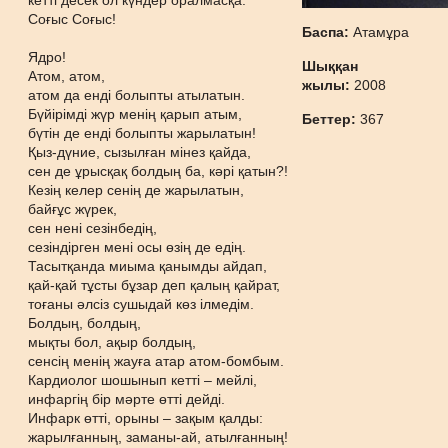
кетті десек ол күндер оралмасқа.
Соғыс Соғыс!
Баспа:
Атамұра
Ядро!
Шыққан
Атом, атом,
жылы:
2008
атом да енді болыпты атылатын.
Бүйірімді жүр менің қарып атым,
Беттер:
367
бүтін де енді болыпты жарылатын!
Қыз-дүние, сызылған мінез қайда,
сен де ұрысқақ болдың ба, кәрі қатын?!
Кезің келер сенің де жарылатын,
байғұс жүрек,
сен нені сезінбедің,
сезіндірген мені осы өзің де едің.
Тасытқанда миыма қанымды айдап,
қай-қай тұсты бұзар деп қалың қайрат,
тоғаны әлсіз сушыдай көз ілмедім.
Болдың, болдың,
мықты бол, ақыр болдың,
сенсің менің жауға атар атом-бомбым.
Кардиолог шошынып кетті – мейлі,
инфаргің бір мәрте өтті дейді.
Инфарк өтті, орыны – зақым қалды:
жарылғанның, заманы-ай, атылғанның!