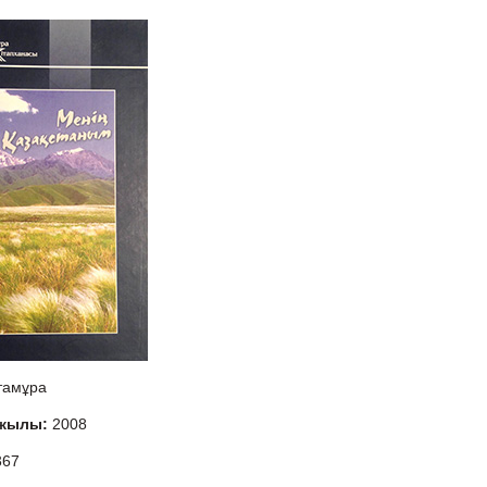
тамұра
 жылы:
2008
367