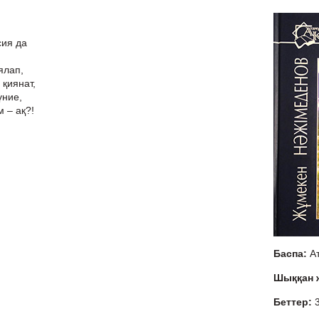
сия да
ялап,
қиянат,
үние,
 – ақ?!
Баспа:
А
Шыққан
Беттер: