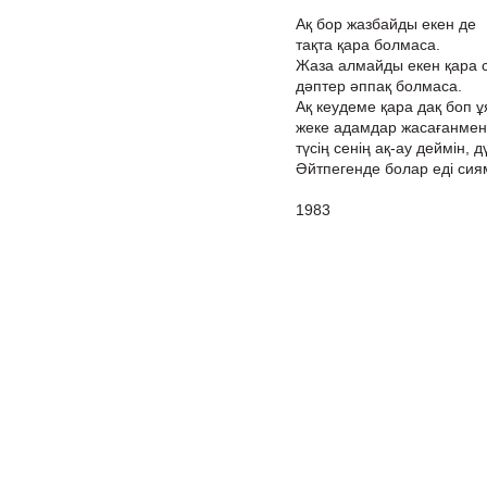
Ақ бор жазбайды екен де
тақта қара болмаса.
Жаза алмайды екен қара 
дәптер әппақ болмаса.
Ақ кеудеме қара дақ боп ұ
жеке адамдар жасағанмен 
түсің сенің ақ-ау деймін, д
Әйтпегенде болар еді сиям
1983