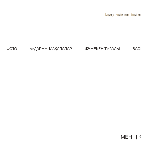
Іздеу үшін мәтінді ен
ФОТО
АУДАРМА, МАҚАЛАЛАР
ЖҰМЕКЕН ТУРАЛЫ
БАС
МЕНІҢ 