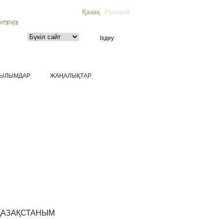
Қазақ
Русский
гізіңіз
ЫЛЫМДАР
ЖАҢАЛЫҚТАР
ҚАЗАҚСТАНЫМ