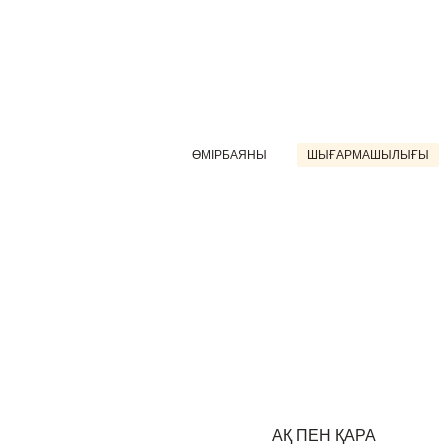
ӨМІРБАЯНЫ
ШЫҒАРМАШЫЛЫҒЫ
АҚ ПЕН ҚАРА