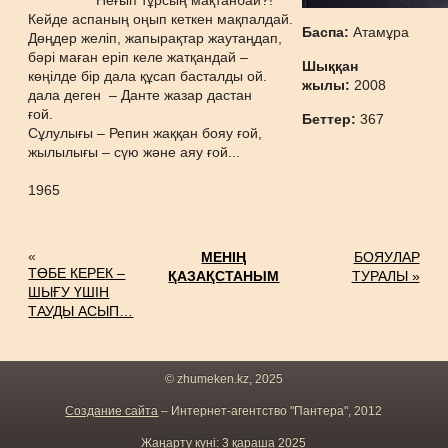
Неғып тұрсың мақтанбай?!
Кейде аспаның оңып кеткен мақпалдай.
Баспа:
Атамұра
Дөңдер желіп, жапырақтар жаутаңдап,
бәрі маған еріп келе жатқандай –
Шыққан
көңілде бір дала құсап басталды ой.
жылы:
2008
дала деген – Данте жазар дастан
ғо
Беттер:
367
Сұлулығы – Репин жаққан бояу ғой,
жылылығы – сүю және аяу ғой...
1965
«
МЕНІҢ
БОЯУЛАР
ТӨБЕ КЕРЕК –
ҚАЗАҚСТАНЫМ
ТУРАЛЫ »
ШЫҒУ ҮШІН
ТАУДЫ АСЫП…
© zhumeken.kz, 2025
Создание сайта
– Интернет-агентство "Пантера", 2012
Жаңарту күні: 3 қараша 2025