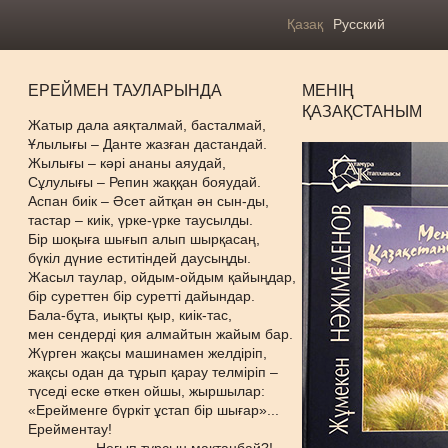
Қазақ
Русский
ЕРЕЙМЕН ТАУЛАРЫНДА
МЕНІҢ
ҚАЗАҚСТАНЫМ
Жатыр дала аяқталмай, басталмай,
Ұлылығы – Данте жазған дастандай.
Жылығы – кәрі ананы аяудай,
Сұлулығы – Репин жаққан бояудай.
Аспан биік – Әсет айтқан ән сын-ды,
тастар – киік, үрке-үрке таусылды.
Бір шоқыға шығып алып шырқасаң,
бүкіл дүние еститіндей даусыңды.
Жасыл таулар, ойдым-ойдым қайыңдар,
бір суреттен бір суретті дайындар.
Бала-бұта, иықты қыр, киік-тас,
мен сендерді қия алмайтын жайым бар.
Жүрген жақсы машинамен желдіріп,
жақсы одан да тұрып қарау телміріп –
түседі еске өткен ойшы, жыршылар:
«Ерейменге бүркіт ұстап бір шығар»...
Ерейментау!