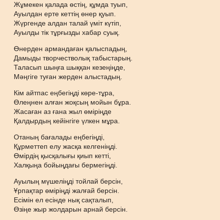
Жұмекен қалада өстің, құмда туып,
Ауылдан ерте кеттің өнер қуып.
Жүргенде алдан талай үміт күтіп,
Ауылды тік тұрғызды хабар суық.
Өнерден армандаған қалыспадың,
Дамыды творчестволық табыстарың.
Таласып шыңға шыққан кезеңіңде,
Мәңгіге туған жерден алыстадың.
Кім айтпас еңбегіңді көре-тұра,
Өлеңнен алған жоқсың мойын бұра.
Жасаған аз ғана жыл өміріңде
Қалдырдың кейінгіге үлкен мұра.
Отаның бағалады еңбегіңді,
Құрметтеп елу жасқа келгеніңді.
Өмірдің қысқалығы қиып кетті,
Халқыңа бойыңдағы бермегіңді.
Ауылың мүшеліңді тойлай берсін,
Ұрпақтар өміріңді жалғай берсін.
Есімін ел есінде нық сақталып,
Өзіңе жыр жолдарын арнай берсін.