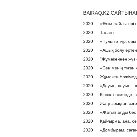
BAIRAQ.KZ САЙТЫНАН
2020
«Өлім жайлы тірі 
2020
Талант
2020
«Пультте тұр, ой
2020
«Ашық бояу өртенг
2020
"Жұмекеннен жүз
2020
«Сен менің туған 
2020
Жұмекен Нәжімед
2020
«Дауыл, дауыл... к
2020
Кірпікті төмендет, 
2020
Жаңғырықтан өзге 
2020
«Жатып алды бес 
2020
Қайғырма, ана, се
2020
«Домбырам, саға