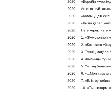
2020
«Берейін жүрегімд
2020
Ағытыл, күй, ағыт
2020
«Қағам үйдің есігін
2020
«Қызға қарап қайт
2020
Неге керек, неге 
2020
1. «Жұмекеннен ж
2020
2. «Көк тасқа ұйы
2020
3. Түннің мақпал 
2020
4. Жылжиды түні
2020
5. Үміттің балапа
2020
6. «...Мен тамыр
2020
7. «Еліктеу табиғ
2020
10. «Тыныстармын