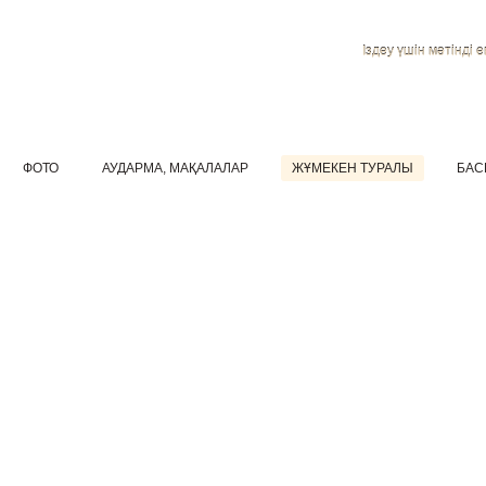
Іздеу үшін мәтінді ен
ФОТО
АУДАРМА, МАҚАЛАЛАР
ЖҰМЕКЕН ТУРАЛЫ
БАС