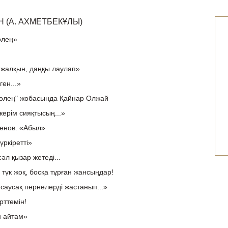
 (А. АХМЕТБЕКҰЛЫ)
өлең»
ы жалқын, даңқы лаулап»
ен...»
 өлең" жобасында Қайнар Олжай
жерім сияқтысың...»
енов. «Абыл»
үркіретті»
сәл қызар жетеді...
түк жоқ, босқа тұрған жансыңдар!
саусақ пернелерді жастанып...»
рттемін!
н айтам»