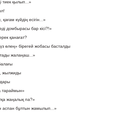
і тиек қылып...»
ыл!
, қағам күйдің есігін...»
еді домбырасы бар кісі?!»
керек қанағат?
үз өлең» бірегей жобасы басталды
қтады жалаңаш...»
балағы
м, жылжиды
ндары
ға тараймын»
атқа жаңалық па?»
 аспан бұлтын жамылып...»