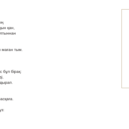
ың
қын қан,
алтыннан
ы маған тым.
с бұл бірақ:
і,
лдырап.
асқаға.
үз: