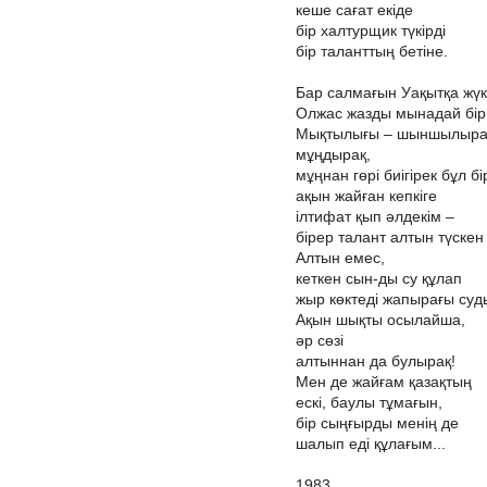
кеше сағат екіде
бір халтурщик түкірді
бір таланттың бетіне.
Бар салмағын Уақытқа жүк
Олжас жазды мынадай бір
Мықтылығы – шыншылыра
мұңдырақ,
мұңнан гөрі биігірек бұл бі
ақын жайған кепкіге
ілтифат қып әлдекім –
бірер талант алтын түскен
Алтын емес,
кеткен сын-ды су құлап
жыр көктеді жапырағы суд
Ақын шықты осылайша,
әр сөзі
алтыннан да булырақ!
Мен де жайғам қазақтың
ескі, баулы тұмағын,
бір сыңғырды менің де
шалып еді құлағым...
1983