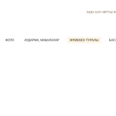
Іздеу үшін мәтінді ен
ФОТО
АУДАРМА, МАҚАЛАЛАР
ЖҰМЕКЕН ТУРАЛЫ
БАС