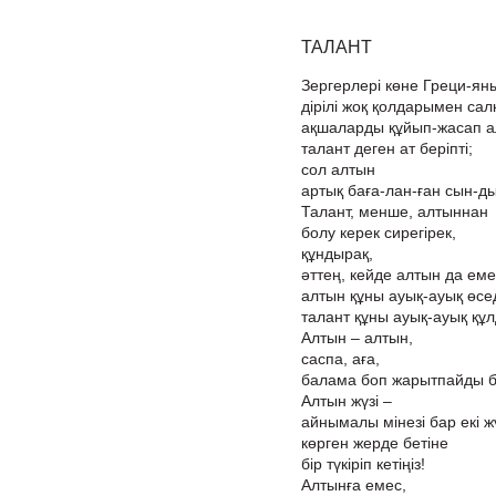
ТАЛАНТ
Зергерлері көне Греци-ян
дірілі жоқ қолдарымен сал
ақшаларды құйып-жасап 
талант деген ат беріпті;
сол алтын
артық баға-лан-ған сын-д
Талант, менше, алтыннан
болу керек сирегірек,
құндырақ,
әттең, кейде алтын да еме
алтын құны ауық-ауық өсед
талант құны ауық-ауық құ
Алтын – алтын,
саспа, аға,
балама боп жарытпайды б
Алтын жүзі –
айнымалы мінезі бар екі ж
көрген жерде бетіне
бір түкіріп кетіңіз!
Алтынға емес,