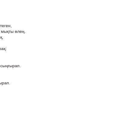
теген,
 мықты өлең.
қ,
рақ:
 сыңғырап.
ырап.