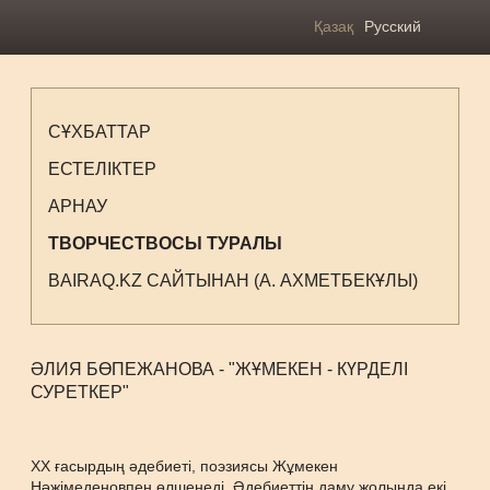
Қазақ
Русский
СҰХБАТТАР
ЕСТЕЛІКТЕР
АРНАУ
ТВОРЧЕСТВОСЫ ТУРАЛЫ
BAIRAQ.KZ САЙТЫНАН (А. АХМЕТБЕКҰЛЫ)
ӘЛИЯ БӨПЕЖАНОВА - "ЖҰМЕКЕН - КҮРДЕЛІ
СУРЕТКЕР"
ХХ ғасырдың әдебиеті, поэзиясы Жұмекен
Нәжімеденовпен өлшенеді. Әдебиеттің даму жолында екі