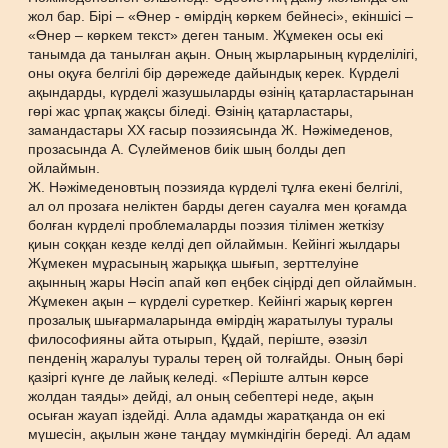
жол бар. Бірі – «Өнер - өмірдің көркем бейнесі», екіншісі –
«Өнер – көркем текст» деген таным. Жұмекен осы екі
танымда да танылған ақын. Оның жырларының күрделілігі,
оны оқуға белгілі бір дәрежеде дайындық керек. Күрделі
ақындарды, күрделі жазушыларды өзінің қатарластарынан
гөрі жас ұрпақ жақсы біледі. Өзінің қатарластары,
замандастары ХХ ғасыр поэзиясында Ж. Нәжімеденов,
прозасында А. Сүлейменов биік шың болды деп
ойлаймын.
Ж. Нәжімеденовтың поэзияда күрделі тұлға екені белгілі,
ал ол прозаға неліктен барды деген сауалға мен қоғамда
болған күрделі проблемаларды поэзия тілімен жеткізу
қиын соққан кезде келді деп ойлаймын. Кейінгі жылдары
Жұмекен мұрасының жарыққа шығып, зерттелуіне
ақынның жары Нәсіп апай көп еңбек сіңірді деп ойлаймын.
Жұмекен ақын – күрделі суреткер. Кейінгі жарық көрген
прозалық шығармаларында өмірдің жаратылуы туралы
философияны айта отырып, Құдай, періште, әзәзіл
пенденің жаралуы туралы терең ой толғайды. Оның бәрі
қазіргі күнге де лайық келеді. «Періште алтын көрсе
жолдан таяды» дейді, ал оның себептері неде, ақын
осыған жауап іздейді. Алла адамды жаратқанда он екі
мүшесін, ақылын және таңдау мүмкіндігін береді. Ал адам