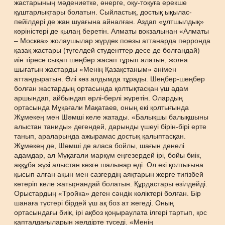
жастарының мәдениетке, өнерге, оқу-тоқуға ерекше
құштарлықтары болатын. Сыйластық, достық ықылас-
пейілдері де жан шуағына айналған. Аздап «ұлтшылдық»
көріністері де қылаң беретін. Алматы вокзалынан «Алматы
– Москва» жолаушылар жүрдек поезы аттанарда перронда
қазақ жастары (түгелдей студенттер десе де болғандай)
иін тіресе сықап шеңбер жасап тұрып алатын, жолға
шығатын жастарды «Менің Қазақстаным» әнімен
аттандыратын. Әлі көз алдымда тұрады. Шеңбер-шеңбер
болған жастардың ортасында қолтықтасқан үш адам
аршындап, айбындап әрлі-берлі жүретін. Олардың
ортасында Мұқағали Мақатаев, оның екі қолтығында
Жұмекең мен Шәмші келе жатады. «Балықшы балықшыны
алыстан таниды» дегендей, дарынды үшеуі бірін-бірі ерте
танып, араларында ажырамас достық қалыптасқан.
Жұмекең де, Шәмші де аласа бойлы, шағын денелі
адамдар, ал Мұқағали марқұм еңгезердей ірі, бойы биік,
аққұба жүзі алыстан көзге шалынар еді. Ол екі қолтығына
қысып алған ақын мен сазгердің аяқтарын жерге тигізбей
көтеріп келе жатырғандай болатын. Құрдастары әзілдейді.
Орыстардың «Тройка» деген сәндік көліктері болған. Бір
шанаға түстері бірдей үш ақ боз ат жегеді. Оның
ортасындағы биік, ірі ақбоз қоңыраулата ілгері тартып, қос
қапталдағыларын желдірте түседі. «Менің