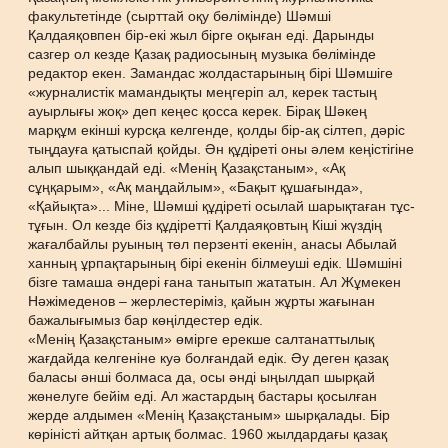
факультетінде (сырттай оқу бөлімінде) Шәмші
Қалдаяқовпен бір-екі жыл бірге оқыған еді. Дарынды
сазгер ол кезде Қазақ радиосының музыка бөлімінде
редактор екен. Замандас жолдастарының бірі Шәмшіге
«журналистік мамандықты меңгеріп ал, керек тастың
ауырлығы жоқ» деп кеңес қосса керек. Бірақ Шәкең
марқұм екінші курсқа келгенде, қолды бір-ақ сілтеп, дәріс
тыңдауға қатыспай қойды. Ән құдіреті оны әлем кеңістігіне
алып шыққандай еді. «Менің Қазақстаным», «Ақ
сұңқарым», «Ақ маңдайлым», «Бақыт құшағында»,
«Қайықта»... Міне, Шәмші құдіреті осылай шарықтаған тұс-
тұғын. Ол кезде біз құдіретті Қалдаяқовтың Кіші жүздің
жағалбайлы руының төл перзенті екенін, анасы Абылай
ханның ұрпақтарының бірі екенін білмеуші едік. Шәмшіні
бізге тамаша әндері ғана танытып жататын. Ал Жұмекен
Нәжімеденов – жерлестеріміз, қайын жұрты жағынан
бажалығымыз бар көңілдестер едік.
«Менің Қазақстаным» өмірге ерекше салтанаттылық
жағдайда келгеніне куә болғандай едік. Әу деген қазақ
баласы әнші болмаса да, осы әнді ыңылдап шырқай
жөнелуге бейім еді. Ал жастардың бастары қосылған
жерде алдымен «Менің Қазақстаным» шырқалады. Бір
көріністі айтқан артық болмас. 1960 жылдардағы қазақ