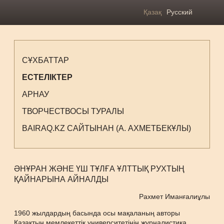
Қазақ
Русский
СҰХБАТТАР
ЕСТЕЛІКТЕР
АРНАУ
ТВОРЧЕСТВОСЫ ТУРАЛЫ
BAIRAQ.KZ САЙТЫНАН (А. АХМЕТБЕКҰЛЫ)
ӘНҰРАН ЖӘНЕ ҮШ ТҰЛҒА ҰЛТТЫҚ РУХТЫҢ
ҚАЙНАРЫНА АЙНАЛДЫ
Рахмет Иманғалиұлы
1960 жылдардың басында осы мақаланың авторы
Қазақтың мемлекеттік университетінің журналистика