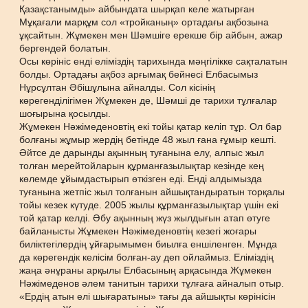
Қазақстанымды» айбындата шырқап келе жатырған
Мұқағали марқұм сол «тройканың» ортадағы ақбозына
ұқсайтын. Жұмекен мен Шәмшіге ерекше бір айбын, ажар
бергендей болатын.
Осы көрініс енді еліміздің тарихында мәңгілікке сақталатын
болды. Ортадағы ақбоз арғымақ бейнесі Елбасымыз
Нұрсұлтан Әбішұлына айналды. Сол кісінің
көрегенділігімен Жұмекен де, Шәмші де тарихи тұлғалар
шоғырына қосылды.
Жұмекен Нәжімеденовтің екі тойы қатар келіп тұр. Ол бар
болғаны жұмыр жердің бетінде 48 жыл ғана ғұмыр кешті.
Әйтсе де дарынды ақынның туғанына елу, алпыс жыл
толған мерейтойларын құрманғазылықтар кезінде кең
көлемде ұйымдастырып өткізген еді. Енді алдымызда
туғанына жетпіс жыл толғанын айшықтандыратын торқалы
тойы кезек күтуде. 2005 жылы құрманғазылықтар үшін екі
той қатар келді. Әбу ақынның жүз жылдығын атап өтуге
байланысты Жұмекен Нәжімеденовтің кезегі жоғары
биліктегілердің ұйғарымымен биылға еншіленген. Мұнда
да көрегендік келісім болған-ау деп ойлаймыз. Еліміздің
жаңа әнұраны арқылы Елбасының арқасында Жұмекен
Нәжімеденов әлем танитын тарихи тұлғаға айналып отыр.
«Ердің атын елі шығаратыны» тағы да айшықты көрінісін