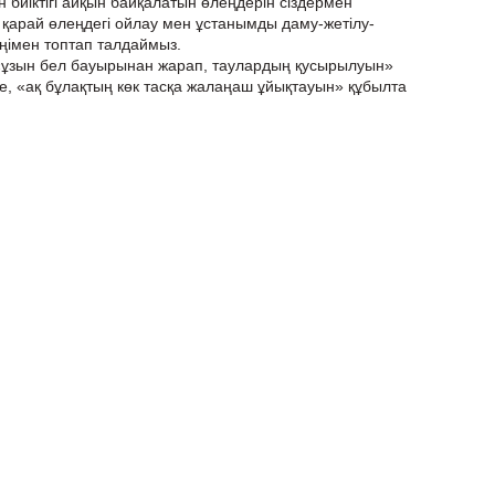
ен биіктігі айқын байқалатын өлеңдерін сіздермен
ы қарай өлеңдегі ойлау мен ұстанымды даму-жетілу-
ңімен топтап талдаймыз.
 «ұзын бел бауырынан жарап, таулардың қусырылуын»
 те, «ақ бұлақтың көк тасқа жалаңаш ұйықтауын» құбылта