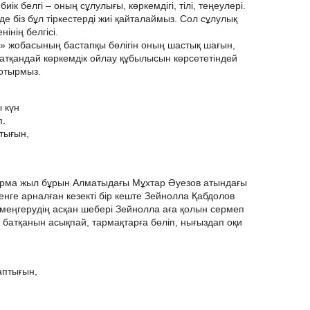
биік белгі – оның сұлулығы, көркемдігі, тілі, теңеулері.
 біз бұл тіркестерді жиі қайталаймыз. Сол сұлулық
інің белгісі.
» жобасының бастапқы бөлігін оның шастық шағын,
атқандай көркемдік ойлау құбылысын көрсететіндей
 отырмыз.
 күн
п.
тығын,
ырма жыл бұрын Алматыдағы Мұхтар Әуезов атындағы
нге арналған кезекті бір кеште Зейнолла Қабдолов
меңгерудің асқан шебері Зейнолла аға қолын сермеп
 батқанын асықпай, тармақтарға бөліп, нығыздап оқи
аптығын,