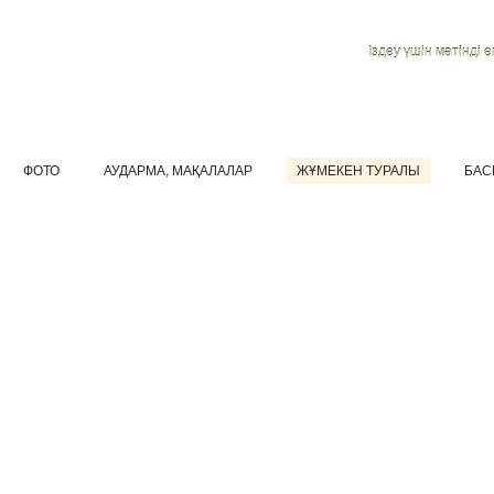
Іздеу үшін мәтінді ен
ФОТО
АУДАРМА, МАҚАЛАЛАР
ЖҰМЕКЕН ТУРАЛЫ
БАС