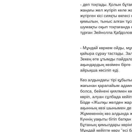
- деп тоқтады. Қолын бұтағ
жаңағы жел жүгіріп келе ж
жүгірген кісі сияқты өкпес
қимылын, тыныс алған тұ
шумақты оқып тоқтағанда қ
тұрған Зейнолла Қабдолов
- Мұндай көркем ойды, мұ
қайыра сұрау тастады. Зал
Зекең өте ұтымды пайдала
ақындардың көзімен бірге
айрықша көсіліп еді.
Көз алдындағы тірі құбылыс
жағынан қарапайым адамна
болса, бейнені қиялмен кө
көріп, алуан сұлбада кейіп
Бізде «Жылқы желден жарал
ақынның көзі шынымен де
Жұмекеннің көз алдында же
Күннің уақыты бітіп батқа
Бұтаның қимылдары көрінб
Мұндай кейіпте көру “есі 