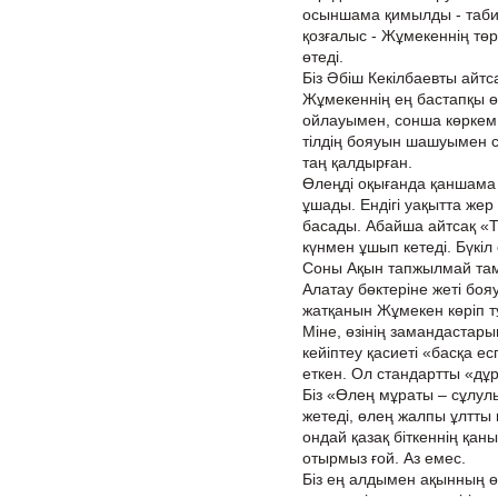
осыншама қимылды - таби
қозғалыс - Жұмекеннің төр
өтеді.
Біз Әбіш Кекілбаевты айтс
Жұмекеннің ең бастапқы 
ойлауымен, сонша көркем с
тілдің бояуын шашуымен с
таң қалдырған.
Өлеңді оқығанда қаншама
ұшады. Ендігі уақытта жер
басады. Абайша айтсақ «Т
күнмен ұшып кетеді. Бүкіл
Соны Ақын тапжылмай тама
Алатау бөктеріне жеті бо
жатқанын Жұмекен көріп т
Міне, өзінің замандастар
кейіптеу қасиеті «басқа е
еткен. Ол стандартты «дұр
Біз «Өлең мұраты – сұлулы
жетеді, өлең жалпы ұлтты
ондай қазақ біткеннің қан
отырмыз ғой. Аз емес.
Біз ең алдымен ақынның ө