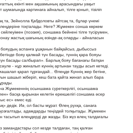
ғаттың екінті мен ақшамының арасындағы уақыт
т шумағында картинаға айналып, тілге қонып, тізіліп
ақ та, Зейнолла Қабдоловты айтсақ та, бұлар үнемі
өлеңдеріне тоқталады. Неге? Жұмекен сонша көркем
өйлеуімен (поэзия), соншама бейнені тілге түсірумен,
онау жастық шағының өзінде-ақ оларды - айналасын
 бояудың аспанға ұшқанын байқайсыз, дыбыссыз
 бетінде бояу қалмай түн басады, түннің қара бояуы
үн басады салбырап». Барлық бояу бағанағы батқан
 сәуле - нұр жиналып күннің артынан тауды асып кетеді.
шалап қарап тұрғандай... Өлеңде Күннің жер бетіне,
яуын шашып жіберіп, кеш бата қайта жинап алып бара
ұрады.
ына Жұмекеннің осыншама суреткерлігі, осыншама
спен» басқа қырынан келетін ерекшелігі соншама әсер
ыс ес» емес еді.
қ» дедік. Иә, ол басты мұрат. Өлең рухқа, санаға
 қозғалтады, адамдарды теңіздей толқытады. Жұмекен
ын тасытып өлеңдерді де жазды. Біз жүз өлең талдағалы
з замандастары сол кезде талдаған, таң қалған