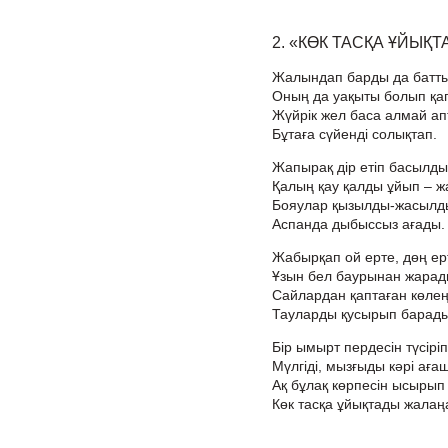
2. «КӨК ТАСҚА ҰЙЫҚ
Жалындап барды да батты
Оның да уақыты болып қа
Жүйрік жел баса алмай а
Бұтаға сүйенді солықтап.
Жапырақ дір етіп басылды
Қалың қау қалды ұйып – ж
Бояулар қызылды-жасылд
Аспанда дыбыссыз ағады.
Жабырқап ой ерте, дөң ер
Ұзын бел баурынан жарад
Сайлардан қаптаған көле
Тауларды қусырып барады
Бір ымырт пердесін түсіріп
Мүлгіді, мызғыды кәрі ағаш
Ақ бұлақ көрпесін ысырып
Көк тасқа ұйықтады жалаң