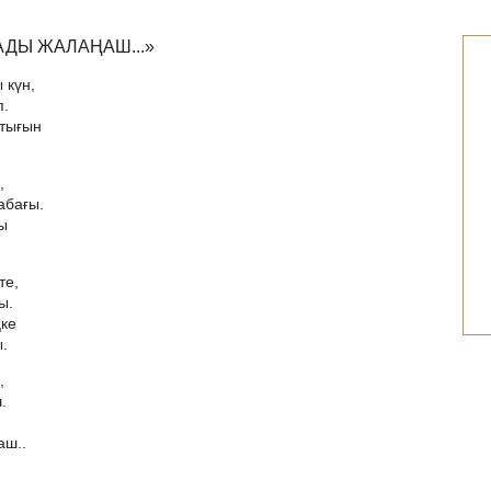
ТАДЫ ЖАЛАҢАШ...»
 күн,
п.
птығын
,
абағы.
ы
те,
ы.
ңке
.
,
.
аш..