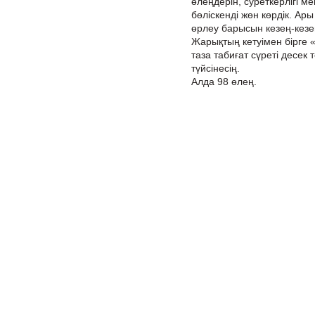
өлеңдерін, суреткерлігі м
бөліскенді жөн көрдік. Ар
өрлеу барысын кезең-кезе
Жарықтың кетуімен бірге
таза табиғат сүреті десек
түйсінесің.
Алда 98 өлең.