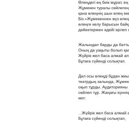
Өлеңдегі ең биік мұрат, ең 
Жұмекен туралы сөйлегенде
қана өлеңнің шын өлең екен
Біз «Жұмекеннен жүз өлең
өлеңге келу барысын байқ
дәйектермен әдейі әрлеп
Жалындап барды да батты
Оның да уақыты болып қа
Жүйрік жел баса алмай ап
Бұтаға сүйенді солықтап.
Дәл осы өлеңді бұдан жи
театрдың залында, Жұмеке
оқып тұрды. Аудиторияны 
сөйлеп тұр. Жаңағы күннің
кеп:
...Жүйрік жел баса алмай 
Бұтаға сүйенді солықтап,