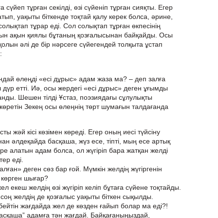
а сүйеп тұрған секілді, өзі сүйеніп тұрған сияқты. Егер
атып, уақыты біткенде тоқтай қалу керек болса, әрине,
і солықтап тұрар еді. Сол солықтап тұрған өкпесінің
сын ақын қиялы бұтаның қозғалысынан байқайды. Осы
олын әлі де бір нәрсеге сүйегендей толқыта ұстап
:
ндай өлеңді «есі дұрыс» адам жаза ма? – деп залға
 дүр етті. Иә, осы жердегі «есі дұрыс» деген ұғымды
нды. Шешен тілді Ұстаз, поэзиядағы сұлулықты
 көретін Зекең осы өлеңнің төрт шумағын талдағанда
ты жәй кісі көзімен көреді. Егер оның иесі түйсіну
н әлдеқайда басқаша, жүз есе, тіпті, мың есе артық
ре алатын адам болса, ол жүгіріп бара жатқан желді
тер еді.
ған» деген сөз бар ғой. Мүмкін желдің жүгіргенін
 көрген шығар?
л екеш желдің өзі жүгіріп келіп бұтаға сүйене тоқтайды.
н соң желдің де қозғалыс уақыты біткен сықылды.
ейтін жағдайда жел де көзден ғайып болар ма еді?!
басқаша” адамға тән жағдай. Байқағаныңыздай,