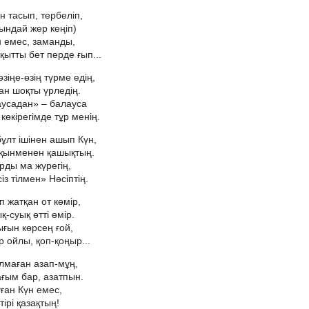
н тасып, тербеліп,
тындай жер кеңіп)
н емес, заманды,
ытты бет перде ғып...
зіңе-өзің түрме едің,
дан шоқты үрледің.
аусадан» – балауса
көкірегімде тұр менің.
ұлт ішінен ашып Күн,
қынменен қашықтың.
рды ма жүрегің,
із тілмен» Нәсіптің.
 жатқан от көмір,
қ-суық өтті өмір.
ығын көрсең ғой,
 ойлы, қоп-қоңыр...
ылмаған азап-мұң,
ғым бар, азатпын.
уған Күн емес,
тірі қазақтың!