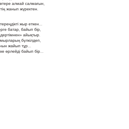
көтере алмай салмағын,
тің жанып жүректен.
реңдікті жыр еткен...
рге батар, байып бір,
«дертімнен» айықтыр.
мырларың бүлкілдеп,
нын жайып тұр...
ке өрлейді байып бір...