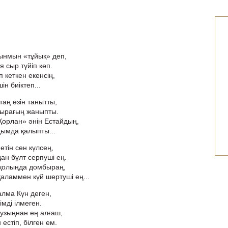
тынмын «тұйық» деп,
 сыр түйіп көп.
кеткен екенсің,
н биіктеп...
аң өзін танытты,
пырағың жаныпты.
Қорлан» әнін Естайдың,
ымда қалыпты...
етін сен күлсең,
н бұлт серпуші ең.
 қолыңда домбыраң,
ламмен күй шертуші ең...
 алма Күн деген,
гімді ілмеген.
узыңнан ең алғаш,
стіп, білген ем.