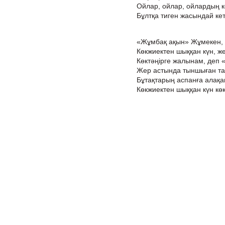
Ойлар, ойлар, ойлардың 
Бұлтқа тиген жасындай кет
«Жұмбақ ақын» Жұмекен, те
Көкжиектен шыққан күн, же
Көктәңірге жалынам, деп 
Жер астында тыншыған та
Бұтақтарың аспанға алақа
Көкжиектен шыққан күн көк