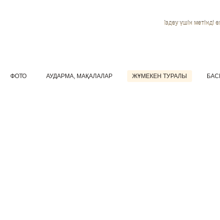
Іздеу үшін мәтінді ен
ФОТО
АУДАРМА, МАҚАЛАЛАР
ЖҰМЕКЕН ТУРАЛЫ
БАС