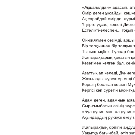
«Ақшағылдан» адасып, аты
Өмір деген ұқсайды, көшке
Ақ сарайдай өмірде, жүрмі
Үңгірге ұқсас, кешегі Диог
Естелікті-елеспен... тоқып 
Ой-қиялмен сезімді, аршы
Бір толқыннан бір толқын т
Тыныштықбек, Гүлнар боп,
Жапырақтарың қанатын қа
Кезегімен келген бұл, сені
Азаттық ап келеді, Дүниег
Жазылады жүректер енді б
Көршің боолған кешегі Мұқ
Көргісі кеп суретін мұхитқа
Адам деген, адамның азға
Сыр-сымбатын өзінің жүре
«Бұл дүние мен ол дүние» 
Ақындардың ру-жүзі екеу ғ
Жапырақтың кірпігін аңдуш
Уақытқа бағынбай, өтіп жа