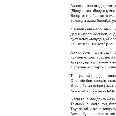
Арнасын жеп ағады, толқы
(Біреу кетсе, біреуге қала
Өзгертетін о бастан, зама
Заманды адам билейді, уақ
Жайлап сені жалғыздық... ө
Демің мезгіл желі боп, ой
Қуат алып жылудан, «Бал
«Кішкентайың» күмбірлеп, 
Арман болып шақырдың, б
Күнмен өлшеп арасын, жа
Ауыр-ауыр жүк салған ауы
Жүрегіне жол тартып, «тілс
Топырағым көңілден жанып
От көмір боп, өзгеріп, ысты
Әттең! Туған еліңнің азатт
Қошалақтың баласы, қоңыр
Біздің ғана маңдайға жаз
Тамырына жалғанған, бұта
Тәуелсіздік азғана топқа т
Арман Күні ол аласыз, өлі-