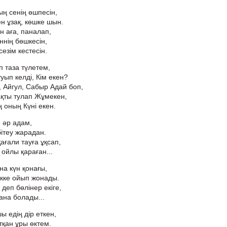
ң сенің өшпесін,
н ұзақ, көшке шын.
н аға, паналап,
еннің бөшкесін,
сезім кестесін.
п таза түлетем,
уып келді, Кім екен?
 Айгул, Сабыр Адай боп,
қты тулап Жұмекен,
ң оның Күні екен.
е әр адам,
ітеу жарадан.
ағали тауға ұқсап,
 ойлы қараған...
на күн қонағы,
кке ойып жонады.
деп бөлінер екіге,
ана болады...
ы едің дір еткен,
тқан ұры өктем.