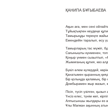
ҚАНИПА БҰҒЫБАЕВА
Ақын аға, мен сені ойлай
Тұйықтықпен кеудеңе құпия
Тамырыңды тереңге жайып 
Емендейін таралып, өсу үші
Тамырларың тас мүжіп, бұт
Сағынышты күнменен, то
Қоңыр үнмен сызылтып, «
Жымиғаның құпия, көз алд
Бүкіл әлем күлердей, көрін
Қанатымен қыранның қияда
Бір қолыңда қаламың, бір
Домбырамен жыр жазып, қа
Пісіп, түсіп үзілген, қызыл
Үнсіз елес, түнім көп, кірпі
Алпысыншы жылдары өз а
Ұлы Мағжан ақынның атын е