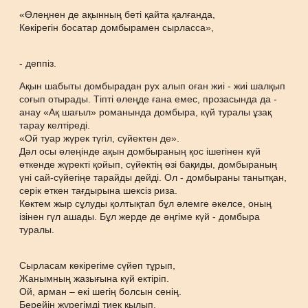
«Өлеңнен де ақынның беті қайта қалғанда,
Көкірегін босатар домбырамен сырласса»,
- деппіз.
Ақын шабыты домбырадан рух алып оған жиі - жиі шалқып
соғып отырады. Тіпті өлеңде ғана емес, прозасында да -
анау «Ақ шағыл» романында домбыра, күй туралы ұзақ
тарау келтіреді.
«Ой туар жүрек түгіл, сүйектен де».
Дәл осы өлеңінде ақын домбыраның қос ішегінен күй
өткенде жүректі қойып, сүйектің өзі бақиды, домбыраның
үні сай-сүйегіңе тарайды дейді. Ол - домбыраны танытқан,
серік еткен тағдырына шексіз риза.
Көктем жыр сұлуды қолтықтап бұл әлемге әкелсе, оның
ізінен гүл ашады. Бұл жерде де әңгіме күй - домбыра
туралы.
Сырласам көкірегіме сүйеп тұрып,
Жанымның жазығына күй ектіріп.
Ой, арман – екі шегің болсын сенің.
Берейін жүрегімді тиек қылып.