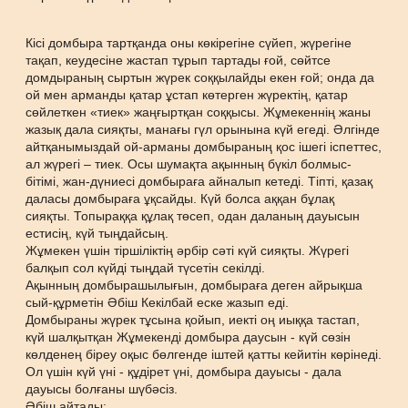
Кісі домбыра тартқанда оны көкірегіне сүйеп, жүрегіне
тақап, кеудесіне жастап тұрып тартады ғой, сөйтсе
домдыраның сыртын жүрек соққылайды екен ғой; онда да
ой мен арманды қатар ұстап көтерген жүректің, қатар
сөйлеткен «тиек» жаңғыртқан соққысы. Жұмекеннің жаны
жазық дала сияқты, манағы гүл орынына күй егеді. Әлгінде
айтқанымыздай ой-арманы домбыраның қос ішегі іспеттес,
ал жүрегі – тиек. Осы шумақта ақынның бүкіл болмыс-
бітімі, жан-дүниесі домбыраға айналып кетеді. Тіпті, қазақ
даласы домбыраға ұқсайды. Күй болса аққан бұлақ
сияқты. Топыраққа құлақ төсеп, одан даланың дауысын
естисің, күй тыңдайсың.
Жұмекен үшін тіршіліктің әрбір сәті күй сияқты. Жүрегі
балқып сол күйді тыңдай түсетін секілді.
Ақынның домбырашылығын, домбыраға деген айрықша
сый-құрметін Әбіш Кекілбай еске жазып еді.
Домбыраны жүрек тұсына қойып, иекті оң иыққа тастап,
күй шалқытқан Жұмекенді домбыра даусын - күй сөзін
көлденең біреу оқыс бөлгенде іштей қатты кейитін көрінеді.
Ол үшін күй үні - құдірет үні, домбыра дауысы - дала
дауысы болғаны шүбәсіз.
Әбіш айтады: