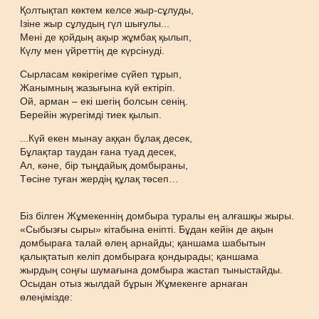
Қолтықтап көктем келсе жыр-сұлуды,
Ізіне жыр сұлудың гүл шығулы...
Мені де қойдың ақыр жұмбақ қылып,
Күлу мен үйреттің де күрсінуді.
Сырласам көкірегіме сүйеп тұрып,
Жанымның жазығына күй ектіріп.
Ой, арман – екі шегің болсын сенің.
Берейін жүрегімді тиек қылып.
...Күй екен мынау аққан бұлақ десек,
Бұлақтар таудан ғана туад десек,
Ал, кәне, бір тыңдайық домбыраны,
Төсіне туған жердің құлақ төсеп…
Біз білген Жұмекеннің домбыра туралы ең алғашқы жыры.
«Сыбызғы сыры» кітабына еніпті. Бұдан кейін де ақын
домбыраға талай өлең арнайды; қаншама шабытын
қалықтатып келіп домбыраға қондырады; қаншама
жырдың соңғы шумағына домбыра жастап тыныстайды.
Осыдан отыз жылдай бұрын Жұмекенге арнаған
өлеңімізде: