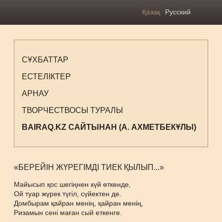
Қазақ
Русский
СҰХБАТТАР
ЕСТЕЛІКТЕР
АРНАУ
ТВОРЧЕСТВОСЫ ТУРАЛЫ
BAIRAQ.KZ САЙТЫНАН (А. АХМЕТБЕКҰЛЫ)
«БЕРЕЙІН ЖҮРЕГІМДІ ТИЕК ҚЫЛЫП...»
Майысып қос шегіңнен күй өткенде,
Ой туар жүрек түгіл, сүйектен де.
Домбырам қайран менің, қайран менің,
Ризамын сені маған сый еткенге.