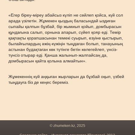
«Егер біреу-міреу абайсыз күліп не сөйлеп қойса, күй сол
арада үзілетін. Жұмекен қыздың баласындай ыздиған
сыпайы қалпын бұзбай, бір жымиып қойып, домбырасын
құндағына салып, орнына апарып, сүйеп қояр еді. Темір
қақпақты қорапшасынан темекі суырып, езуіне қыстырып,
былайғылардың әжің-күжіңін тыңдаған болып, танауының
астынан будақтаған көк түтінге бетін көлегейлеп, үнсіз-
түнсіз отырар еді. Қанша жалынып-жалпайсаң да,
домбырасын қайта қолына алмайтын».
Жұмекеннің күй аңқыған жырларын да бұзбай оқып, үзбей
тыңдауға біз де кеңес береміз.
© zhumeken.kz, 2025