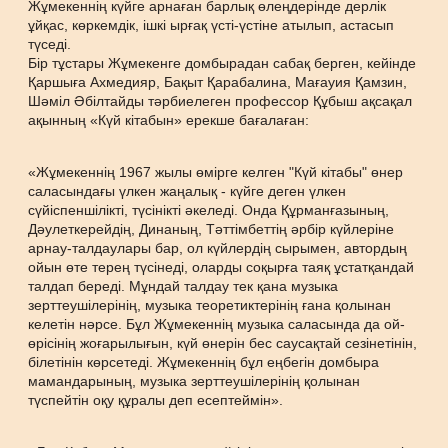
Жұмекеннің күйге арнаған барлық өлеңдерінде дерлік
ұйқас, көркемдік, ішкі ырғақ үсті-үстіне атылып, астасып
түседі.
Бір тұстары Жұмекенге домбырадан сабақ берген, кейінде
Қаршыға Ахмедияр, Бақыт Қарабалина, Мағауия Қамзин,
Шәміл Әбілтайды тәрбиелеген профессор Құбыш ақсақал
ақынның «Күй кітабын» ерекше бағалаған:
«Жұмекеннің 1967 жылы өмірге келген "Күй кітабы" өнер
саласындағы үлкен жаңалық - күйге деген үлкен
сүйіспеншілікті, түсінікті әкеледі. Онда Құрманғазының,
Дәулеткерейдің, Динаның, Тәттімбеттің әрбір күйлеріне
арнау-талдаулары бар, ол күйлердің сырымен, автордың
ойын өте терең түсінеді, оларды соқырға таяқ ұстатқандай
талдап береді. Мұндай талдау тек қана музыка
зерттеушілерінің, музыка теоретиктерінің ғана қолынан
келетін нәрсе. Бұл Жұмекеннің музыка саласында да ой-
өрісінің жоғарылығын, күй өнерін бес саусақтай сезінетінін,
білетінін көрсетеді. Жұмекеннің бұл еңбегін домбыра
мамандарының, музыка зерттеушілерінің қолынан
түспейтін оқу құралы деп есептеймін».