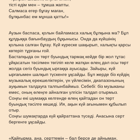
тісті едім мен – тұмша жапты.
Салмаса егер бұғау маған,
бұлқынбас ем мұнша қатты!»
Аузын баспаса, қолын байламаса халық бұлқына ма? Бұл
құлдыққа бағынбаудың бұқынысы. Онда да күйшінің
қолына салған бұғау. Күй күреске шақырып, халықты қарсы
көтеріп тұрғаны ғой.
Бастапқыда он төрт буындық тармақ кейде бір жол тұтас
ұйқасатын тәсілмен төгіліп келе жатқан өлең дәл осы төрт
жолда сегіз буындық ырғаққа ауысады. Зайыры, күй
ырғағымен шалқып түскенге ұқсайды. Бұл жерде біз күйдің
музыкалық ерекшеліктерін, үн үйлесімін, диапазонының
ауқымын талдауға талпынбаймыз. Себебі: біз музыканы
емес, оның өлеңге айналған үлгісін талдап отырмыз.
Соңғы екі шумаққа келгенде өлең қайтадан он төрт
буындық тәсілге көшеді. Ия, ақын күй ағынымен құбылып
отыр.
Соңғы шумақтарда күй қайраттана түседі. Анасына серт
бергенге ұқсайды.
«Қайғырма, ана, серттемін – бал берсе де айныман,