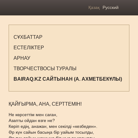
Қазақ
Русский
СҰХБАТТАР
ЕСТЕЛІКТЕР
АРНАУ
ТВОРЧЕСТВОСЫ ТУРАЛЫ
BAIRAQ.KZ САЙТЫНАН (А. АХМЕТБЕКҰЛЫ)
ҚАЙҒЫРМА, АНА, СЕРТТЕМІН!
Не көрсеттім мен саған,
Азапты ойдан өзге не?
Көріп едің, анажан, мен секілді «кезбеден».
Әр күн сайын басыңа бір уайым тосылды,