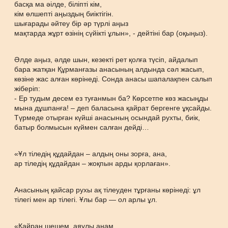
басқа ма әілде, біліпті кім,
кім өлшепті аңыздың биіктігін.
шығарады әйтеу бір әр түрлі аңыз
мақтарда жұрт өзінің сүйікті ұлын», - дейтіні бар (оқыңыз).
Әлде аңыз, әлде шын, кезекті рет қолға түсіп, айдалып
бара жатқан Құрманғазы анасының алдында сәл жасып,
көзіне жас алған көрінеді. Сонда анасы шапалақпен салып
жіберіп:
- Ер тудым десем ез туғанмын ба? Көрсетпе көз жасыңды
мына дұшпанға! – деп баласына қайрат бергенге ұқсайды.
Түрмеде отырған күйші анасының осындай рухты, биік,
батыр болмысын күймен салған дейді…
«Ұл тіледің құдайдан – алдың оны зорға, ана,
ар тіледің құдайдан – жоқпын арды қорлаған».
Анасының қайсар рухы ақ тілеуден тұрғаны көрінеді: ұл
тілегі мен ар тілегі. Ұлы бар — ол арлы ұл.
«Қайран шешем, аяулы анам,