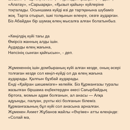
«Алатау», «Сарыарқа», «Қызыл қайың» күйлеріне
тоқталады. Осыншама күйді өзі де тартқанына шүбаміз
жоқ. Тарта отырып, ішкі толқынын өлеңге, сөзге аударған.
Біз Абайдан бір шумақ өлең мысалға алған болатынбыз.
«Көңілдің күйі тағы да
Өмірсіз жанның алды ішін.
Аударды өлең жағына,
Нәпсінің сынған қайғысын», - деп.
Жұмекеннің ішін домбыраның күйі алған кезде, оның әсері
толғаған кезде сол көңіл-күйді ол да өлең жағына
аударады. Қалпын бұзбай аударады.
Енді «Қайран шешемізге» келейік. Біз Құрманғазы туралы
жазылған біршама еңбектерден әкесі Сағырбайдың
біртоға, момын адам болғанын, ал анасы — Алқа
адуынды, палуан, рухты кісі болғанын білеміз.
Құрманғазының бұл күйі сол анасына арналған.
Жұмекен Ахмет Жұбанов жайлы «Әңгіме» атты өлеңінде:
«Солай ма,