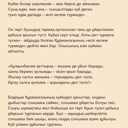
Күйім болар шерткенім – жан берсе де айныман.
Суық едім, жан ана,– тыншытпады күй деген,
туып едім далада – өсіп келем түрмеде».
Он төрт буындық тармақ ортасынан тағы да ұйқаспенен
қабыса қиысып түсті. Күйші серт етеді. Алты рет түрмеге
түскен - айдауда болған Құрманғазының «өсіп келем
түрмеде» дейтін жөні бар. Онысының өзін күймен
айтыпты.
«бұлқынбасам қаттырақ – мүшем де ұйып барады,
ханға бермес қолымды – кісен қиып барады,
Жылау салса жаныма – торыққаны деп түсін,
бұғау салса қолыма – қорыққаны деп түсін!»
Біздіңше Құрманғазының күйіндегі қағыстар, ондағы
дыбыстар соншама сәйкес, соншама ұйқасты болуы тиіс.
Соңғы шумақтағы жол бойынша он төрт буын түгел қабыса
ұйқасып тұрғанын көрдік. Бұл – ақындық шеберліктің
соншама биік шыңы, өлең сөздің соншама еркін құйылуы.
Күй үнімен құйылып тұрғаны.