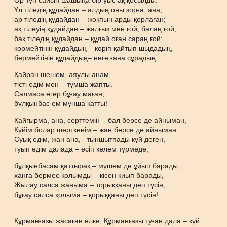
Әр түн сайын шашыңа бір уыс ақ қосылды.
Ұл тіледің құдайдан – алдың оны зорға, ана,
ар тіледің құдайдан – жоқпын арды қорлаған;
ақ тілеуің құдайдан – жалғыз мен ғой, балаң ғой,
бақ тіледің құдайдан – құдай оған сараң ғой;
көрмейтінін құдайдың – көріп қайтып шыдадың,
бермейтінін құдайдың– неге ғана сұрадың.
Қайран шешем, аяулы анам,
тісті едім мен – тұмша жапты.
Салмаса егер бұғау маған,
бұлқынбас ем мұнша қатты!
Қайғырма, ана, серттемін – бал берсе де айныман,
Күйім болар шерткенім – жан берсе де айныман.
Суық едім, жан ана,– тыншытпады күй деген,
туып едім далада – өсіп келем түрмеде;
бұлқынбасам қаттырақ – мүшем де ұйып барады,
ханға бермес қолымды – кісен қиып барады,
Жылау салса жаныма – торыққаны деп түсін,
бұғау салса қолыма – қорыққаны деп түсін!
Құрманғазы жасаған өлке, Құрманғазы туған дала – күй