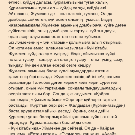
өлкесі, күйдің даласы. Құрманғызыны туған халық,
Құрманғазыны туған ел – күйдің халқы, күйдің елі.
Айтпақшы, Жұмекен де – сол өлкенің тумасы, Ол да
домбыра сөйлеген, күй ескен өлкенің тумасы. Біздің
назарымыздағы Жұмекен ақынның домбыраға, күйге деген
сүйіспеншілігі, оның домбыраны тартуы, күй тыңдауы,
одан әсер алуы жеке оған тән өзгеше құбылыс.
Біз Жұмекеннің «Күй кітабын» қолымызға алып отырмыз.
Ол нотамен емес, өлеңмен жазылған «Күй кітабы.
Жұмекен күйді өлеңге түсіреді. біздің ойымызша күйді
нотаға түсіру – көшіру, ал өлеңге түсіру – оны түсіну, сезу,
тыңдау. Күйден алған әсерді сөзге көшіру.
Жұмекен ақынның басқа күллі ақындардан өзгеше
қасиетінің бірі осында. Жұмекен өзінің әйгілі «Ақ шағыл»
романында Талжібек деген көркем кейіпкерін суреттей
отырып, оның күй тартқанын, сондағы тыңдаушылардың
әсерін жазатыны бар. Сонда қыз алдымен «Қайран
шешемді», «Қызыл қайың» «Серпер» күйлерін тартып
бастайды. Жұрттың бәрі де: « Жалдыдан (Құрманғазыдан)
баста аруақ аттамайық» деседі. Әрине, оған дейін
Құрекеңе ұстаз боларлық әйгілі қаншама күйші өтті ғой.
Бірақ жұрт Құрманғазыдан бастайды екен.
«Күй кітабында» Жұмекен де сөйтеді. Ол да «Қайран
шешем», «Ертең кетем», «Түрмеден қашқан», «Адай»,